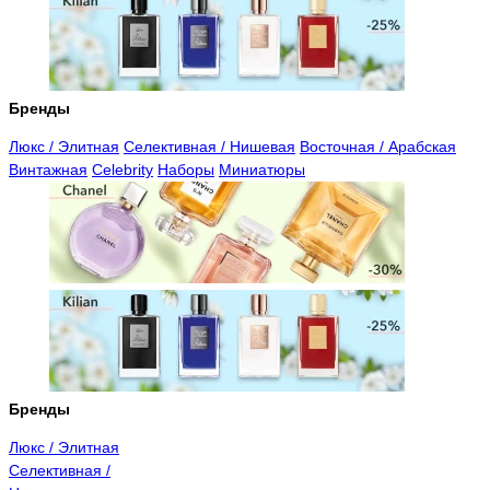
Бренды
Люкс / Элитная
Селективная / Нишевая
Восточная / Арабская
Винтажная
Celebrity
Наборы
Миниатюры
Бренды
Люкс / Элитная
Селективная /