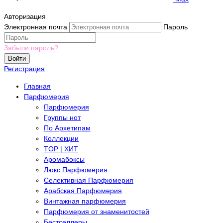
Авторизация
Электронная почта
Пароль
Забыли пароль?
Войти
Регистрация
Главная
Парфюмерия
Парфюмерия
Группы нот
По Архетипам
Коллекции
TOP | ХИТ
Аромабоксы
Люкс Парфюмерия
Селективная Парфюмерия
Арабская Парфюмерия
Винтажная парфюмерия
Парфюмерия от знаменитостей
Бестселлеры