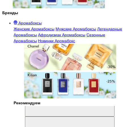
Бренды
Аромабоксы
Женские Аромабоксы
Мужские Аромабоксы
Легендарные
Аромабоксы
Афродизиак Аромабоксы
Сезонные
Аромабоксы
Новинки Аромабокс
Рекомендуем
Aromabox Легенда