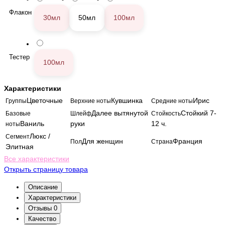
Флакон
30мл
50мл
100мл
Тестер
100мл
Характеристики
Цветочные
Кувшинка
Ирис
Группы
Верхние ноты
Средние ноты
Далее вытянутой
Стойкий 7-
Базовые
Шлейф
Стойкость
Ваниль
руки
12 ч.
ноты
Люкс /
Сегмент
Для женщин
Франция
Пол
Страна
Элитная
Все характеристики
Открыть страницу товара
Описание
Характеристики
Отзывы
0
Качество