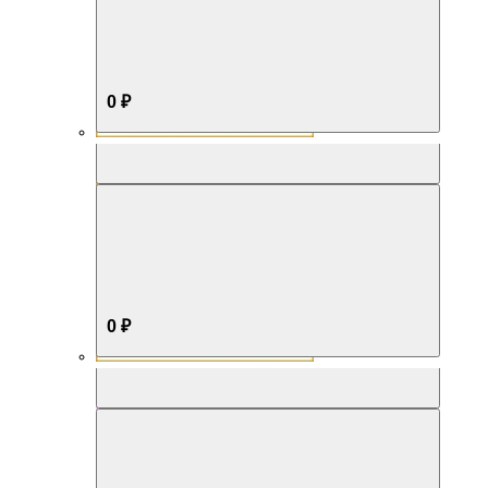
0 ₽
Aromabox Бестселлер
0 ₽
Aromabox Нежность