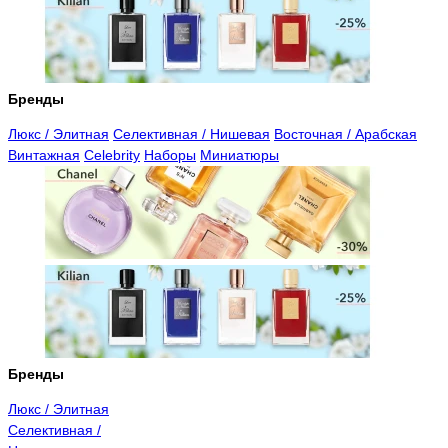
Бренды
Люкс / Элитная
Селективная / Нишевая
Восточная / Арабская
Винтажная
Celebrity
Наборы
Миниатюры
Бренды
Люкс / Элитная
Селективная /