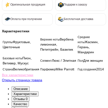
Оригинальная продукция
Подарки к заказу
Оплата при получении
Бесплатная доставка
Характеристики
Средние
Вербена
Верхние ноты
Фруктовые,
Жасмин,
Группы
ноты
лимонная,
Цветочные
Герань,
Петитгрейн, Базилик
Мандарин
Пион,
Базовые ноты
Люкс / Элитная
Для женщин
Сегмент
Пол
Ветивер, Мускус
Великобритания
Mike Parrott
2014
Страна
Парфюмер
Год создания
Все характеристики
Открыть страницу товара
Описание
Характеристики
Отзывы
0
Качество