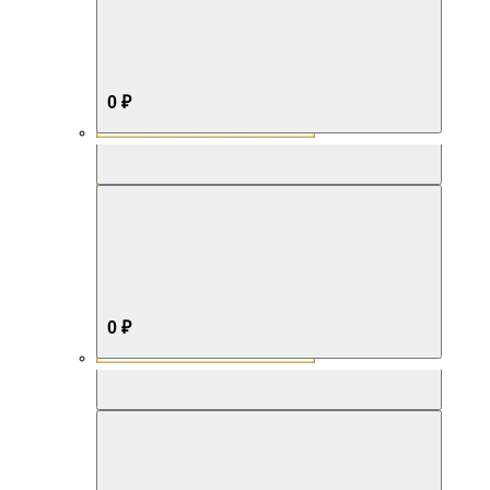
0 ₽
Aromabox Бестселлер
0 ₽
Aromabox Нежность