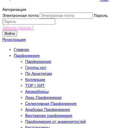
Авторизация
Электронная почта
Пароль
Забыли пароль?
Войти
Регистрация
Главная
Парфюмерия
Парфюмерия
Группы нот
По Архетипам
Коллекции
TOP | ХИТ
Аромабоксы
Люкс Парфюмерия
Селективная Парфюмерия
Арабская Парфюмерия
Винтажная парфюмерия
Парфюмерия от знаменитостей
Бестселлеры