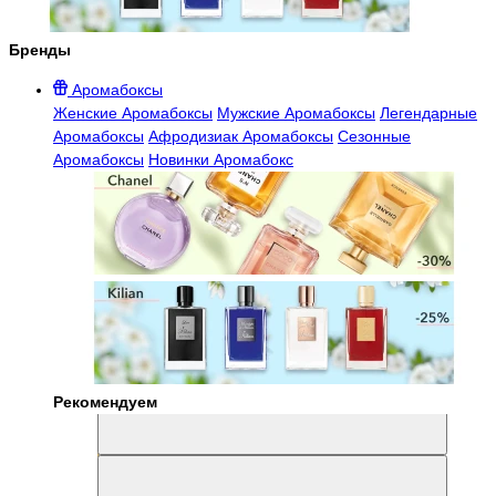
Бренды
Аромабоксы
Женские Аромабоксы
Мужские Аромабоксы
Легендарные
Аромабоксы
Афродизиак Аромабоксы
Сезонные
Аромабоксы
Новинки Аромабокс
Рекомендуем
Aromabox Легенда