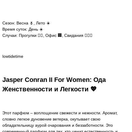
Сезон: Весна 🌷, Лето ☀️
Время суток: День ☀️
Случаи: Прогулки 🚶‍♀️, Офис 🏢, Свидания 👩‍❤️‍👨
lowtidetime
Jasper Conran II For Women: Ода
Женственности и Легкости 💖
Этот парфюм – воплощение свежести и нежности. Аромат,
словно легкое дуновение ветерка, окутывает свою
обладательницу аурой очарования и беззаботности. Это
современный парфюм для тех, кто ценит естественность и