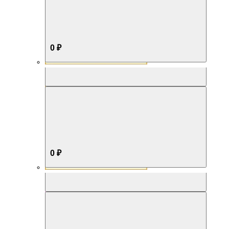
0 ₽
Aromabox Бестселлер
0 ₽
Aromabox Нежность