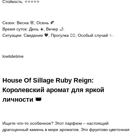
Стойкость: ⭐️⭐️⭐️⭐️⭐️
Сезон: Весна 🌸, Осень 🍂.
Время суток: День ☀️, Вечер 🌙.
Ситуации: Свидание 💖, Прогулка 🚶‍♀️, Особый случай ✨.
lowtidetime
House Of Sillage Ruby Reign:
Королевский аромат для яркой
личности 👑
Ищете что-то особенное? Этот парфюм – настоящий
драгоценный камень в мире ароматов. Это фруктово-цветочная