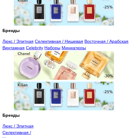
Бренды
Люкс / Элитная
Селективная / Нишевая
Восточная / Арабская
Винтажная
Celebrity
Наборы
Миниатюры
Бренды
Люкс / Элитная
Селективная /