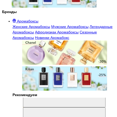
Бренды
Аромабоксы
Женские Аромабоксы
Мужские Аромабоксы
Легендарные
Аромабоксы
Афродизиак Аромабоксы
Сезонные
Аромабоксы
Новинки Аромабокс
Рекомендуем
Aromabox Легенда