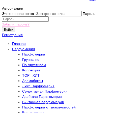
Авторизация
Электронная почта
Пароль
Забыли пароль?
Войти
Регистрация
Главная
Парфюмерия
Парфюмерия
Группы нот
По Архетипам
Коллекции
TOP | ХИТ
Аромабоксы
Люкс Парфюмерия
Селективная Парфюмерия
Арабская Парфюмерия
Винтажная парфюмерия
Парфюмерия от знаменитостей
Бестселлеры