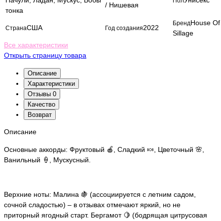
Пачули, Ладан, Мускус, Бобы
Унисекс
Пол
/ Нишевая
тонка
House Of
Бренд
США
2022
Страна
Год создания
Sillage
Все характеристики
Открыть страницу товара
Описание
Характеристики
Отзывы
0
Качество
Возврат
Описание
Основные аккорды: Фруктовый 🍎, Сладкий 🍬, Цветочный 🌸,
Ванильный 🍦, Мускусный.
Верхние ноты: Малина 🍇 (ассоциируется с летним садом,
сочной сладостью) – в отзывах отмечают яркий, но не
приторный ягодный старт. Бергамот 🍋 (бодрящая цитрусовая