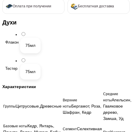
Оплата при получении
Бесплатная доставка
Духи
Флакон
75мл
Тестер
75мл
Характеристики
Средние
Апельсин,
Верхние
ноты
Цитрусовые,Древесные
Бергамот, Роза,
Гваяковое
Группы
ноты
Шафран, Кедр
дерево,
Замша, Уд
Кедр, Янтарь,
Базовые ноты
Селективная
Сегмент