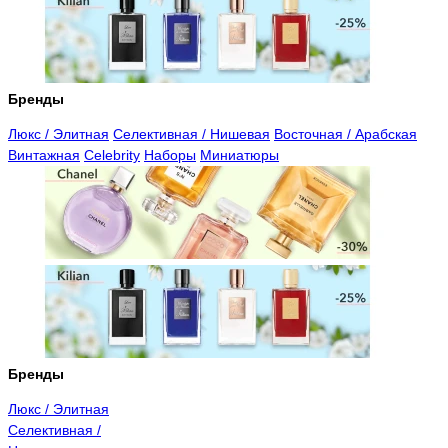
Бренды
Люкс / Элитная
Селективная / Нишевая
Восточная / Арабская
Винтажная
Celebrity
Наборы
Миниатюры
Бренды
Люкс / Элитная
Селективная /