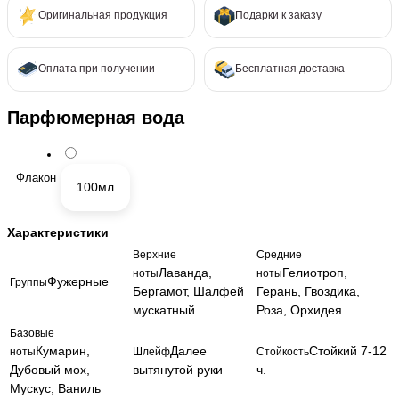
Оригинальная продукция
Подарки к заказу
Оплата при получении
Бесплатная доставка
Парфюмерная вода
Флакон
100мл
Характеристики
Верхние
Средние
Лаванда,
Гелиотроп,
ноты
ноты
Фужерные
Группы
Бергамот, Шалфей
Герань, Гвоздика,
мускатный
Роза, Орхидея
Базовые
Кумарин,
Далее
Стойкий 7-12
ноты
Шлейф
Стойкость
Дубовый мох,
вытянутой руки
ч.
Мускус, Ваниль