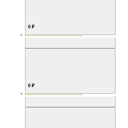
0 ₽
Aromabox Бестселлер
0 ₽
Aromabox Нежность