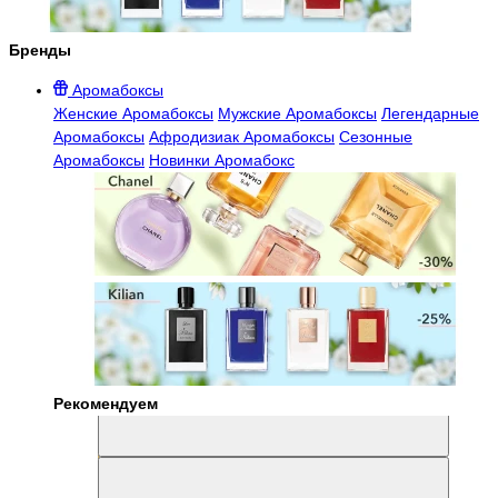
Бренды
Аромабоксы
Женские Аромабоксы
Мужские Аромабоксы
Легендарные
Аромабоксы
Афродизиак Аромабоксы
Сезонные
Аромабоксы
Новинки Аромабокс
Рекомендуем
Aromabox Легенда