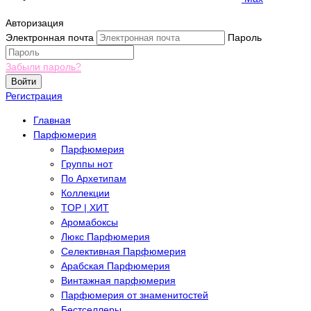
Авторизация
Электронная почта
Пароль
Забыли пароль?
Войти
Регистрация
Главная
Парфюмерия
Парфюмерия
Группы нот
По Архетипам
Коллекции
TOP | ХИТ
Аромабоксы
Люкс Парфюмерия
Селективная Парфюмерия
Арабская Парфюмерия
Винтажная парфюмерия
Парфюмерия от знаменитостей
Бестселлеры