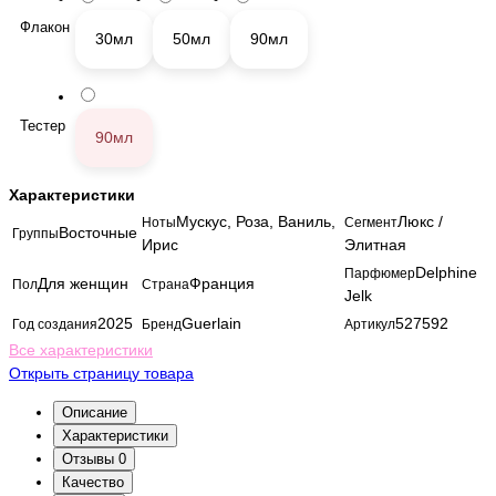
Флакон
30мл
50мл
90мл
Тестер
90мл
Характеристики
Мускус, Роза, Ваниль,
Люкс /
Ноты
Сегмент
Восточные
Группы
Ирис
Элитная
Delphine
Парфюмер
Для женщин
Франция
Пол
Страна
Jelk
2025
Guerlain
527592
Год создания
Бренд
Артикул
Все характеристики
Открыть страницу товара
Описание
Характеристики
Отзывы
0
Качество