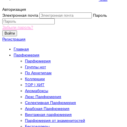
Авторизация
Электронная почта
Пароль
Забыли пароль?
Войти
Регистрация
Главная
Парфюмерия
Парфюмерия
Группы нот
По Архетипам
Коллекции
TOP | ХИТ
Аромабоксы
Люкс Парфюмерия
Селективная Парфюмерия
Арабская Парфюмерия
Винтажная парфюмерия
Парфюмерия от знаменитостей
Бестселлеры