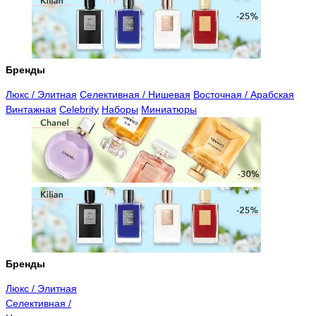
Бренды
Люкс / Элитная
Селективная / Нишевая
Восточная / Арабская
Винтажная
Celebrity
Наборы
Миниатюры
Бренды
Люкс / Элитная
Селективная /