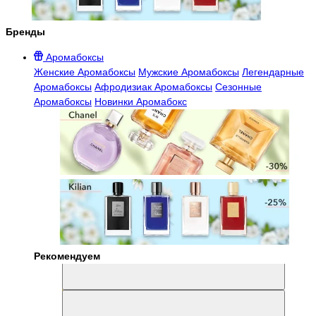
Бренды
Аромабоксы
Женские Аромабоксы
Мужские Аромабоксы
Легендарные
Аромабоксы
Афродизиак Аромабоксы
Сезонные
Аромабоксы
Новинки Аромабокс
Рекомендуем
Aromabox Легенда