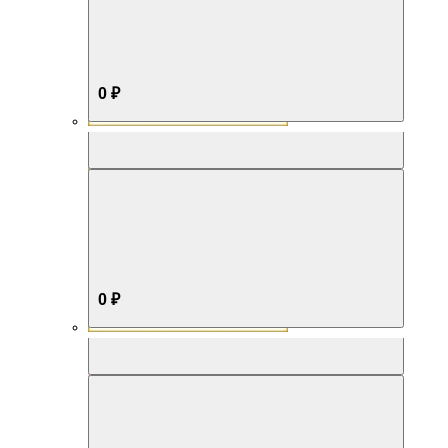
0 ₽
Aromabox Бестселлер
0 ₽
Aromabox Нежность