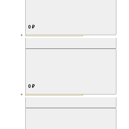
0 ₽
Aromabox Бестселлер
0 ₽
Aromabox Нежность