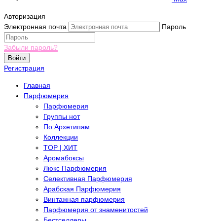
Авторизация
Электронная почта
Пароль
Забыли пароль?
Войти
Регистрация
Главная
Парфюмерия
Парфюмерия
Группы нот
По Архетипам
Коллекции
TOP | ХИТ
Аромабоксы
Люкс Парфюмерия
Селективная Парфюмерия
Арабская Парфюмерия
Винтажная парфюмерия
Парфюмерия от знаменитостей
Бестселлеры