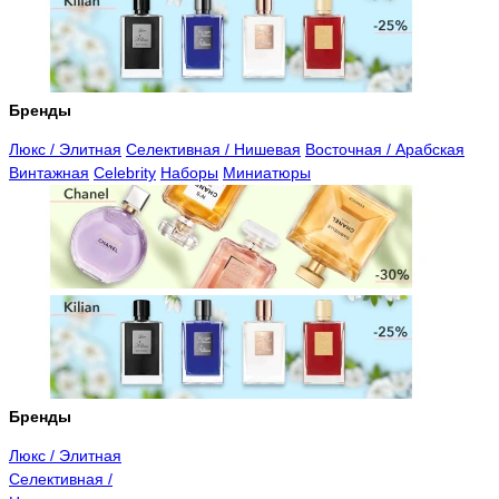
Бренды
Люкс / Элитная
Селективная / Нишевая
Восточная / Арабская
Винтажная
Celebrity
Наборы
Миниатюры
Бренды
Люкс / Элитная
Селективная /