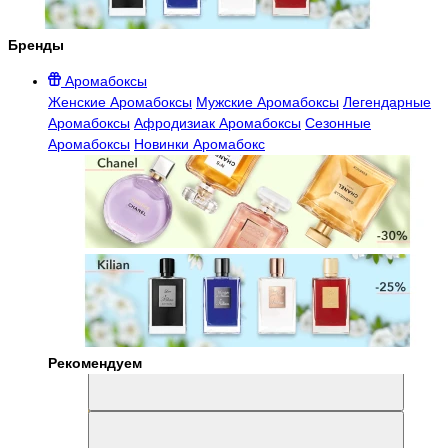
Бренды
Аромабоксы
Женские Аромабоксы
Мужские Аромабоксы
Легендарные
Аромабоксы
Афродизиак Аромабоксы
Сезонные
Аромабоксы
Новинки Аромабокс
Рекомендуем
Aromabox Легенда