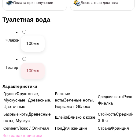
Оплата при получении
Бесплатная доставка
Туалетная вода
Флакон
100мл
Тестер
100мл
Характеристики
Фруктовые,
Группы
Верхние
Роза,
Средние ноты
Мускусные, Древесные,
Зеленые ноты,
ноты
Фиалка
Цветочные
Бергамот, Яблоко
Древесные
Средний
Базовые ноты
Стойкость
Близко к коже
Шлейф
ноты, Мускус
3-6 ч.
Люкс / Элитная
Для женщин
Франция
Сегмент
Пол
Страна
Все характеристики