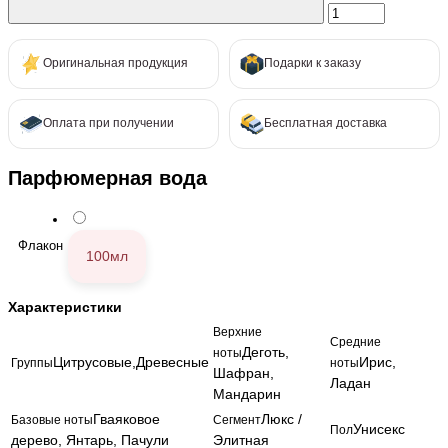
Оригинальная продукция
Подарки к заказу
Оплата при получении
Бесплатная доставка
Парфюмерная вода
Флакон
100мл
Характеристики
Верхние
Средние
Деготь,
ноты
Цитрусовые,Древесные
Ирис,
Группы
ноты
Шафран,
Ладан
Мандарин
Гваяковое
Люкс /
Базовые ноты
Сегмент
Унисекс
Пол
дерево, Янтарь, Пачули
Элитная