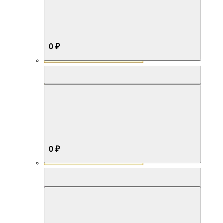
0 ₽
Aromabox Бестселлер
0 ₽
Aromabox Нежность