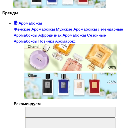
Бренды
Аромабоксы
Женские Аромабоксы
Мужские Аромабоксы
Легендарные
Аромабоксы
Афродизиак Аромабоксы
Сезонные
Аромабоксы
Новинки Аромабокс
Рекомендуем
Aromabox Легенда