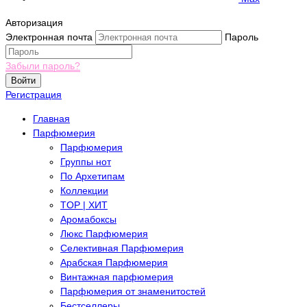
Авторизация
Электронная почта
Пароль
Забыли пароль?
Войти
Регистрация
Главная
Парфюмерия
Парфюмерия
Группы нот
По Архетипам
Коллекции
TOP | ХИТ
Аромабоксы
Люкс Парфюмерия
Селективная Парфюмерия
Арабская Парфюмерия
Винтажная парфюмерия
Парфюмерия от знаменитостей
Бестселлеры