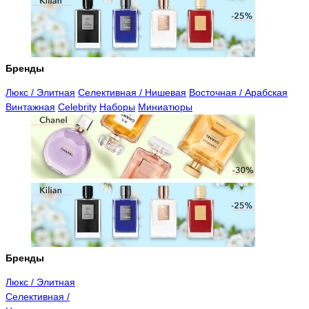
Бренды
Люкс / Элитная
Селективная / Нишевая
Восточная / Арабская
Винтажная
Celebrity
Наборы
Миниатюры
Бренды
Люкс / Элитная
Селективная /