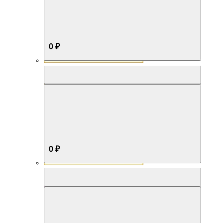
0 ₽
Aromabox Бестселлер
0 ₽
Aromabox Нежность