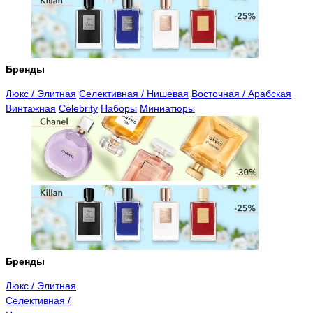
Бренды
Люкс / Элитная
Селективная / Нишевая
Восточная / Арабская
Винтажная
Celebrity
Наборы
Миниатюры
Бренды
Люкс / Элитная
Селективная /