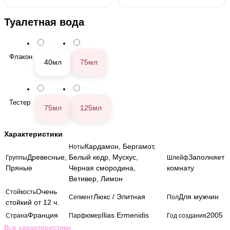
Туалетная вода
Флакон
40мл
75мл
Тестер
75мл
125мл
Характеристики
Кардамон, Бергамот,
Ноты
Древесные,
Белый кедр, Мускус,
Заполняет
Группы
Шлейф
Пряные
Черная смородина,
комнату
Ветивер, Лимон
Очень
Стойкость
Люкс / Элитная
Для мужчин
Сегмент
Пол
стойкий от 12 ч.
Франция
Ilias Ermenidis
2005
Страна
Парфюмер
Год создания
Все характеристики