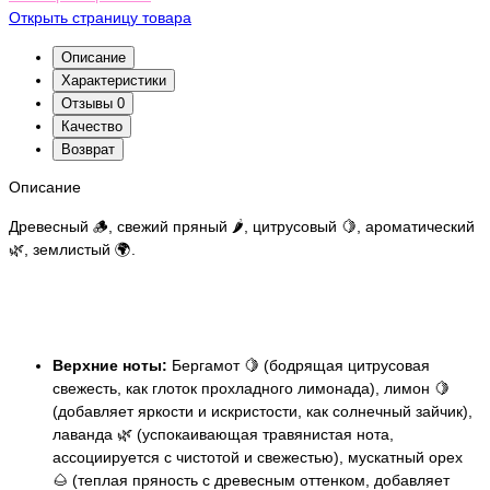
Открыть страницу товара
Описание
Характеристики
Отзывы
0
Качество
Возврат
Описание
Древесный 🪵, свежий пряный 🌶️, цитрусовый 🍋, ароматический
🌿, землистый 🌍.
Верхние ноты:
Бергамот 🍋 (бодрящая цитрусовая
свежесть, как глоток прохладного лимонада), лимон 🍋
(добавляет яркости и искристости, как солнечный зайчик),
лаванда 🌿 (успокаивающая травянистая нота,
ассоциируется с чистотой и свежестью), мускатный орех
🌰 (теплая пряность с древесным оттенком, добавляет