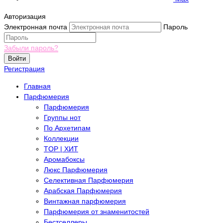
Авторизация
Электронная почта
Пароль
Забыли пароль?
Войти
Регистрация
Главная
Парфюмерия
Парфюмерия
Группы нот
По Архетипам
Коллекции
TOP | ХИТ
Аромабоксы
Люкс Парфюмерия
Селективная Парфюмерия
Арабская Парфюмерия
Винтажная парфюмерия
Парфюмерия от знаменитостей
Бестселлеры