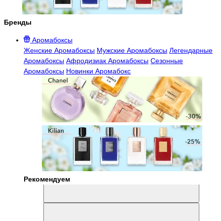
Бренды
Аромабоксы
Женские Аромабоксы
Мужские Аромабоксы
Легендарные
Аромабоксы
Афродизиак Аромабоксы
Сезонные
Аромабоксы
Новинки Аромабокс
Рекомендуем
Aromabox Легенда