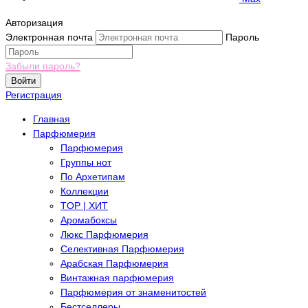
Авторизация
Электронная почта
Пароль
Забыли пароль?
Войти
Регистрация
Главная
Парфюмерия
Парфюмерия
Группы нот
По Архетипам
Коллекции
TOP | ХИТ
Аромабоксы
Люкс Парфюмерия
Селективная Парфюмерия
Арабская Парфюмерия
Винтажная парфюмерия
Парфюмерия от знаменитостей
Бестселлеры