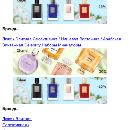
Бренды
Люкс / Элитная
Селективная / Нишевая
Восточная / Арабская
Винтажная
Celebrity
Наборы
Миниатюры
Бренды
Люкс / Элитная
Селективная /