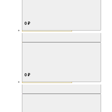
0 ₽
Aromabox Бестселлер
0 ₽
Aromabox Нежность