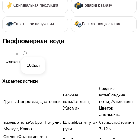
Оригинальная продукция
Подарки к заказу
Оплата при получении
Бесплатная доставка
Парфюмерная вода
Флакон
100мл
Характеристики
Средние
Сладкие
Верхние
ноты
Шипровые,Цветочные
Ландыш,
ноты, Альдегиды,
Группы
ноты
Жасмин
Цветок
апельсина
Амбра, Пачули,
Вытянутой
Стойкий
Базовые ноты
Шлейф
Стойкость
Мускус, Какао
руки
7-12 ч.
Селективная /
Сегмент