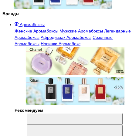
Бренды
Аромабоксы
Женские Аромабоксы
Мужские Аромабоксы
Легендарные
Аромабоксы
Афродизиак Аромабоксы
Сезонные
Аромабоксы
Новинки Аромабокс
Рекомендуем
Aromabox Легенда