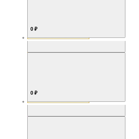
0 ₽
Aromabox Бестселлер
0 ₽
Aromabox Нежность