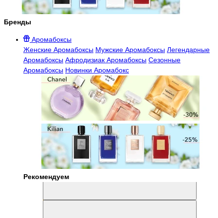
Бренды
Аромабоксы
Женские Аромабоксы
Мужские Аромабоксы
Легендарные
Аромабоксы
Афродизиак Аромабоксы
Сезонные
Аромабоксы
Новинки Аромабокс
Рекомендуем
Aromabox Легенда