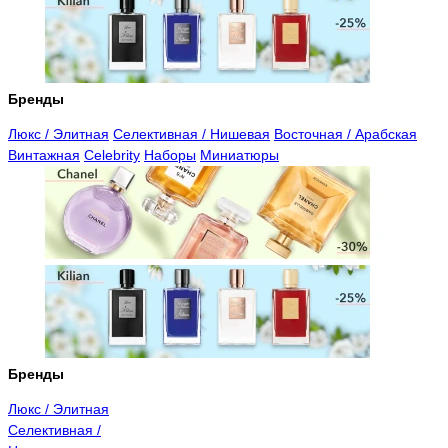
Бренды
Люкс / Элитная
Селективная / Нишевая
Восточная / Арабская
Винтажная
Celebrity
Наборы
Миниатюры
Бренды
Люкс / Элитная
Селективная /