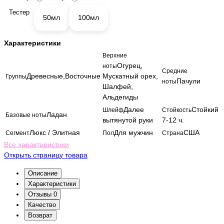
Тестер
50мл
100мл
Характеристики
Верхние
Огурец,
ноты
Средние
Древесные,Восточные
Мускатный орех,
Группы
Пачули
ноты
Шалфей,
Альдегиды
Далее
Стойкий
Шлейф
Стойкость
Ладан
Базовые ноты
вытянутой руки
7-12 ч.
Люкс / Элитная
Для мужчин
США
Сегмент
Пол
Страна
Все характеристики
Открыть страницу товара
Описание
Характеристики
Отзывы
0
Качество
Возврат