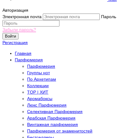
Авторизация
Электронная почта
Пароль
Забыли пароль?
Войти
Регистрация
Главная
Парфюмерия
Парфюмерия
Группы нот
По Архетипам
Коллекции
TOP | ХИТ
Аромабоксы
Люкс Парфюмерия
Селективная Парфюмерия
Арабская Парфюмерия
Винтажная парфюмерия
Парфюмерия от знаменитостей
Бестселлеры