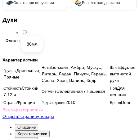
Оплата при получении
Бесплатная доставка
Духи
Флакон
80мл
Характеристики
Бензоин, Амбра, Мускус,
Далее
Ноты
Шлейф
Древесные,
Группы
Янтарь, Ладан, Пачули, Герань,
вытянутой
Пряные
Сосна, Хвоя, Ваниль, Кедр
руки
Стойкий
Для
Стойкость
Пол
Селективная / Нишевая
Сегмент
7-12 ч.
женщин
Франция
2010
Dorin
Страна
Год создания
Бренд
Все характеристики
Открыть страницу товара
Описание
Характеристики