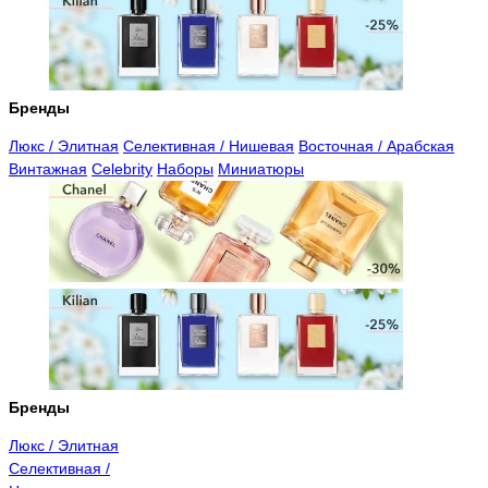
Бренды
Люкс / Элитная
Селективная / Нишевая
Восточная / Арабская
Винтажная
Celebrity
Наборы
Миниатюры
Бренды
Люкс / Элитная
Селективная /