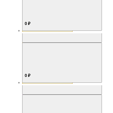
0 ₽
Aromabox Бестселлер
0 ₽
Aromabox Нежность