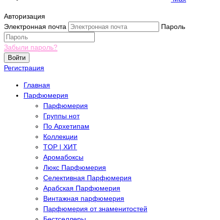
Авторизация
Электронная почта
Пароль
Забыли пароль?
Войти
Регистрация
Главная
Парфюмерия
Парфюмерия
Группы нот
По Архетипам
Коллекции
TOP | ХИТ
Аромабоксы
Люкс Парфюмерия
Селективная Парфюмерия
Арабская Парфюмерия
Винтажная парфюмерия
Парфюмерия от знаменитостей
Бестселлеры