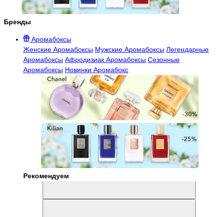
Бренды
Аромабоксы
Женские Аромабоксы
Мужские Аромабоксы
Легендарные
Аромабоксы
Афродизиак Аромабоксы
Сезонные
Аромабоксы
Новинки Аромабокс
Рекомендуем
Aromabox Легенда