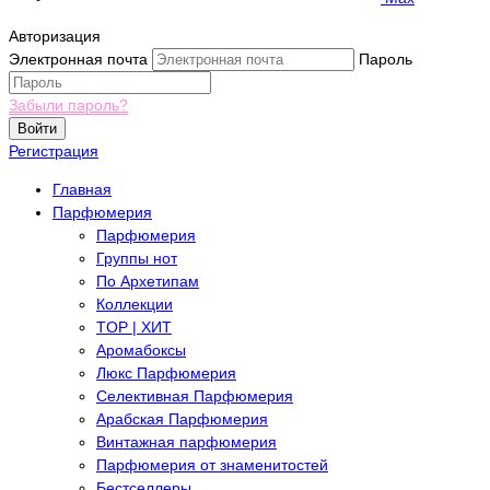
Авторизация
Электронная почта
Пароль
Забыли пароль?
Войти
Регистрация
Главная
Парфюмерия
Парфюмерия
Группы нот
По Архетипам
Коллекции
TOP | ХИТ
Аромабоксы
Люкс Парфюмерия
Селективная Парфюмерия
Арабская Парфюмерия
Винтажная парфюмерия
Парфюмерия от знаменитостей
Бестселлеры