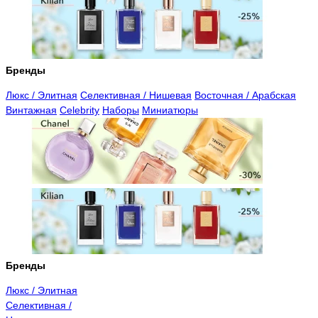
Бренды
Люкс / Элитная
Селективная / Нишевая
Восточная / Арабская
Винтажная
Celebrity
Наборы
Миниатюры
Бренды
Люкс / Элитная
Селективная /