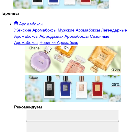
Бренды
Аромабоксы
Женские Аромабоксы
Мужские Аромабоксы
Легендарные
Аромабоксы
Афродизиак Аромабоксы
Сезонные
Аромабоксы
Новинки Аромабокс
Рекомендуем
Aromabox Легенда