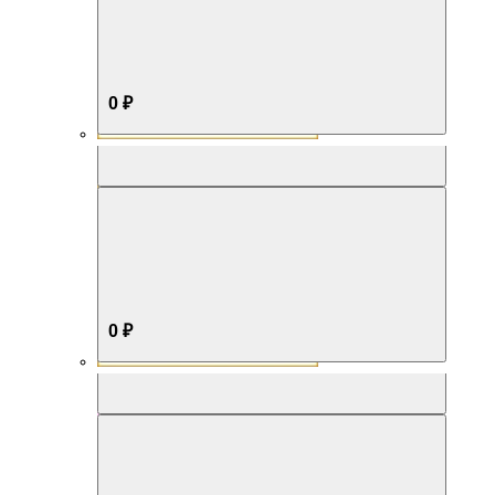
0 ₽
Aromabox Бестселлер
0 ₽
Aromabox Нежность