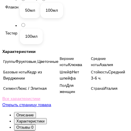
Флакон
50мл
100мл
Тестер
100мл
Характеристики
Верхние
Средние
Фруктовые,Цветочные
Группы
Клюква
Азалия
ноты
ноты
Кедр из
Нет
Средний
Базовые ноты
Шлейф
Стойкость
Вирджинии
шлейфа
3-6 ч.
Для
Пол
Люкс / Элитная
Италия
Сегмент
Страна
женщин
Все характеристики
Открыть страницу товара
Описание
Характеристики
Отзывы
0