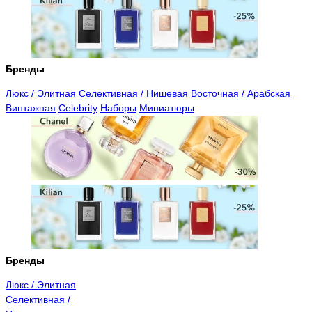
Бренды
Люкс / Элитная
Селективная / Нишевая
Восточная / Арабская
Винтажная
Celebrity
Наборы
Миниатюры
Бренды
Люкс / Элитная
Селективная /