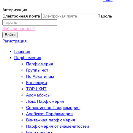
Авторизация
Электронная почта
Пароль
Забыли пароль?
Войти
Регистрация
Главная
Парфюмерия
Парфюмерия
Группы нот
По Архетипам
Коллекции
TOP | ХИТ
Аромабоксы
Люкс Парфюмерия
Селективная Парфюмерия
Арабская Парфюмерия
Винтажная парфюмерия
Парфюмерия от знаменитостей
Бестселлеры