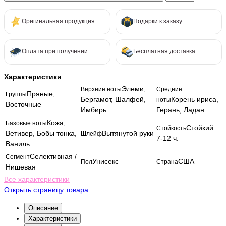
Оригинальная продукция
Подарки к заказу
Оплата при получении
Бесплатная доставка
Характеристики
Элеми,
Верхние ноты
Средние
Пряные,
Группы
Бергамот, Шалфей,
Корень ириса,
ноты
Восточные
Имбирь
Герань, Ладан
Кожа,
Базовые ноты
Стойкий
Стойкость
Ветивер, Бобы тонка,
Вытянутой руки
Шлейф
7-12 ч.
Ваниль
Селективная /
Сегмент
Унисекс
США
Пол
Страна
Нишевая
Все характеристики
Открыть страницу товара
Описание
Характеристики