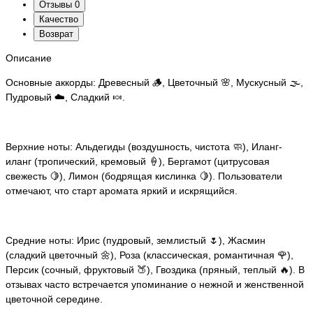
Отзывы
0
Качество
Возврат
Описание
Основные аккорды: Древесный 🪵, Цветочный 🌸, Мускусный 🌫️,
Пудровый ☁️, Сладкий 🍬.
Верхние ноты: Альдегиды (воздушность, чистота 🧼), Иланг-
иланг (тропический, кремовый 🍦), Бергамот (цитрусовая
свежесть 🍋), Лимон (бодрящая кислинка 🍋). Пользователи
отмечают, что старт аромата яркий и искрящийся.
Средние ноты: Ирис (пудровый, землистый 🌷), Жасмин
(сладкий цветочный 🌼), Роза (классическая, романтичная 🌹),
Персик (сочный, фруктовый 🍑), Гвоздика (пряный, теплый 🔥). В
отзывах часто встречается упоминание о нежной и женственной
цветочной середине.