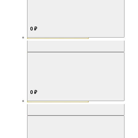
0 ₽
Aromabox Бестселлер
0 ₽
Aromabox Нежность