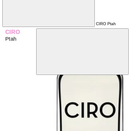
CIRO Ptah
CIRO
Ptah