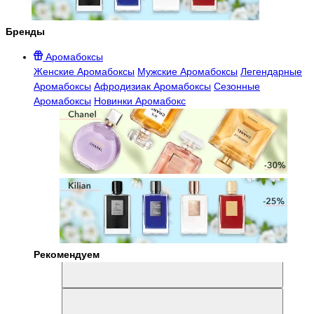
Бренды
Аромабоксы
Женские Аромабоксы
Мужские Аромабоксы
Легендарные
Аромабоксы
Афродизиак Аромабоксы
Сезонные
Аромабоксы
Новинки Аромабокс
Рекомендуем
Aromabox Легенда