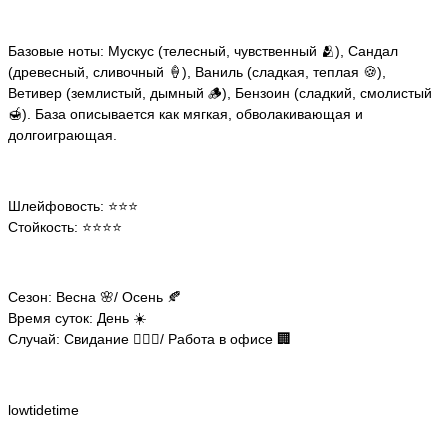
Базовые ноты: Мускус (телесный, чувственный 🫂), Сандал
(древесный, сливочный 🍦), Ваниль (сладкая, теплая 🍪),
Ветивер (землистый, дымный 🪵), Бензоин (сладкий, смолистый
🍯). База описывается как мягкая, обволакивающая и
долгоиграющая.
Шлейфовость: ⭐️⭐️⭐️
Стойкость: ⭐️⭐️⭐️⭐️
Сезон: Весна 🌸/ Осень 🍂
Время суток: День ☀️
Случай: Свидание 👩‍❤️‍👨/ Работа в офисе 🏢
lowtidetime