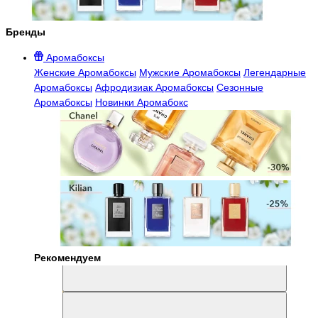
Бренды
Аромабоксы
Женские Аромабоксы
Мужские Аромабоксы
Легендарные
Аромабоксы
Афродизиак Аромабоксы
Сезонные
Аромабоксы
Новинки Аромабокс
Рекомендуем
Aromabox Легенда