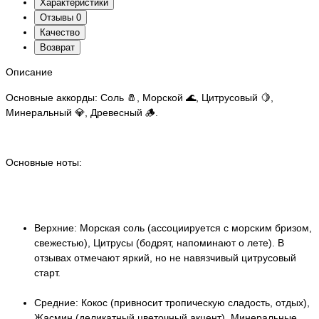
Характеристики
Отзывы
0
Качество
Возврат
Описание
Основные аккорды: Соль 🧂, Морской 🌊, Цитрусовый 🍋,
Минеральный 💎, Древесный 🪵.
Основные ноты:
Верхние: Морская соль (ассоциируется с морским бризом,
свежестью), Цитрусы (бодрят, напоминают о лете). В
отзывах отмечают яркий, но не навязчивый цитрусовый
старт.
Средние: Кокос (привносит тропическую сладость, отдых),
Жасмин (деликатный цветочный акцент), Минеральные