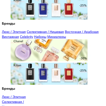
Бренды
Люкс / Элитная
Селективная / Нишевая
Восточная / Арабская
Винтажная
Celebrity
Наборы
Миниатюры
Бренды
Люкс / Элитная
Селективная /