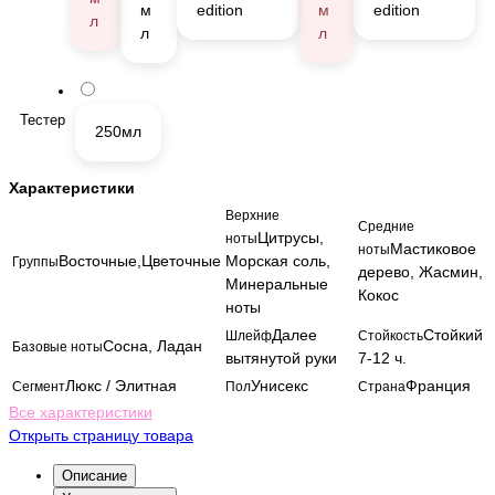
м
edition
м
edition
л
л
л
Тестер
250мл
Характеристики
Верхние
Средние
Цитрусы,
ноты
Мастиковое
ноты
Восточные,Цветочные
Морская соль,
Группы
дерево, Жасмин,
Минеральные
Кокос
ноты
Далее
Стойкий
Шлейф
Стойкость
Сосна, Ладан
Базовые ноты
вытянутой руки
7-12 ч.
Люкс / Элитная
Унисекс
Франция
Сегмент
Пол
Страна
Все характеристики
Открыть страницу товара
Описание