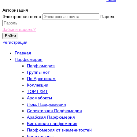
Авторизация
Электронная почта
Пароль
Забыли пароль?
Войти
Регистрация
Главная
Парфюмерия
Парфюмерия
Группы нот
По Архетипам
Коллекции
TOP | ХИТ
Аромабоксы
Люкс Парфюмерия
Селективная Парфюмерия
Арабская Парфюмерия
Винтажная парфюмерия
Парфюмерия от знаменитостей
Бестселлеры