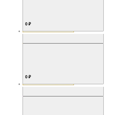
0 ₽
Aromabox Бестселлер
0 ₽
Aromabox Нежность