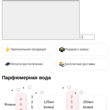
Оригинальная продукция
Подарки к заказу
Оплата при получении
Бесплатная доставка
Парфюмерная вода
1
2
4
2
125мл
5
250мл
0
Флакон
5
limited
0
limited
м