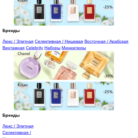
Бренды
Люкс / Элитная
Селективная / Нишевая
Восточная / Арабская
Винтажная
Celebrity
Наборы
Миниатюры
Бренды
Люкс / Элитная
Селективная /