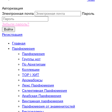
Авторизация
Электронная почта
Пароль
Забыли пароль?
Войти
Регистрация
Главная
Парфюмерия
Парфюмерия
Группы нот
По Архетипам
Коллекции
TOP | ХИТ
Аромабоксы
Люкс Парфюмерия
Селективная Парфюмерия
Арабская Парфюмерия
Винтажная парфюмерия
Парфюмерия от знаменитостей
Бестселлеры