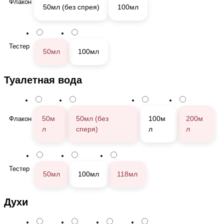
Флакон
50мл (без спрея)
100мл
Тестер
50мл
100мл
Туалетная вода
50м
50мл (без
100м
200м
Флакон
л
сперя)
л
л
Тестер
50мл
100мл
118мл
Духи