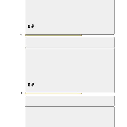
0 ₽
Aromabox Бестселлер
0 ₽
Aromabox Нежность