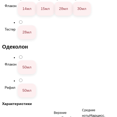
Флакон
14мл
15мл
28мл
30мл
Тестер
28мл
Одеколон
Флакон
50мл
Рефил
50мл
Характеристики
Средние
Верхние
Нарцисс,
ноты