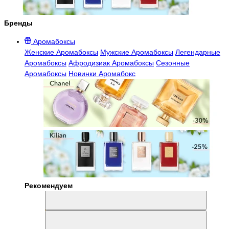
Бренды
Аромабоксы
Женские Аромабоксы
Мужские Аромабоксы
Легендарные
Аромабоксы
Афродизиак Аромабоксы
Сезонные
Аромабоксы
Новинки Аромабокс
Рекомендуем
Aromabox Легенда