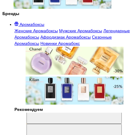
Бренды
Аромабоксы
Женские Аромабоксы
Мужские Аромабоксы
Легендарные
Аромабоксы
Афродизиак Аромабоксы
Сезонные
Аромабоксы
Новинки Аромабокс
Рекомендуем
Aromabox Легенда