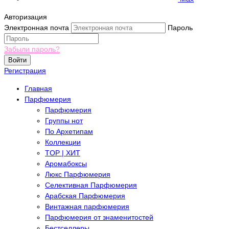
Авторизация
Электронная почта
Пароль
Забыли пароль?
Войти
Регистрация
Главная
Парфюмерия
Парфюмерия
Группы нот
По Архетипам
Коллекции
TOP | ХИТ
Аромабоксы
Люкс Парфюмерия
Селективная Парфюмерия
Арабская Парфюмерия
Винтажная парфюмерия
Парфюмерия от знаменитостей
Бестселлеры