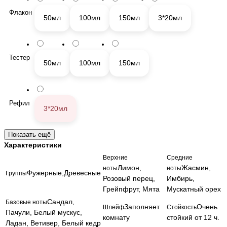
Флакон
50мл
100мл
150мл
3*20мл
Тестер
50мл
100мл
150мл
Рефил
3*20мл
Показать ещё
Другое
Характеристики
Верхние
Средние
Лимон,
Жасмин,
ноты
ноты
Фужерные,Древесные
Группы
Дезо
Розовый перец,
Имбирь,
Дезодор
Спрей
Спрей
Гель
дора
Грейпфрут, Мята
Мускатный орех
ант
для
для
для
нт
Сандал,
твердый
тела
тела
душа
Базовые ноты
Заполняет
Очень
Шлейф
Стойкость
100м
Пачули, Белый мускус,
75мл
100мл
150мл
200мл
комнату
стойкий от 12 ч.
л
Ладан, Ветивер, Белый кедр