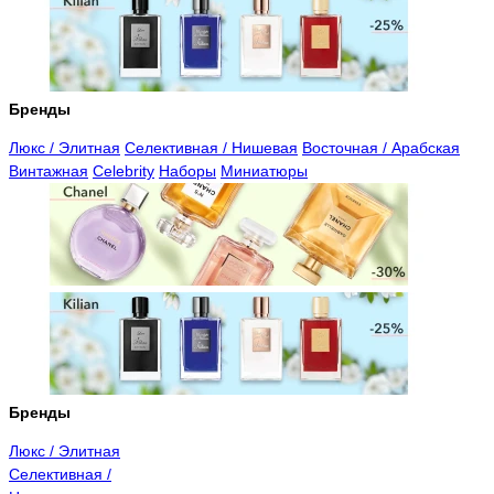
Бренды
Люкс / Элитная
Селективная / Нишевая
Восточная / Арабская
Винтажная
Celebrity
Наборы
Миниатюры
Бренды
Люкс / Элитная
Селективная /