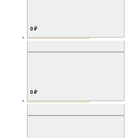
0 ₽
Aromabox Бестселлер
0 ₽
Aromabox Нежность