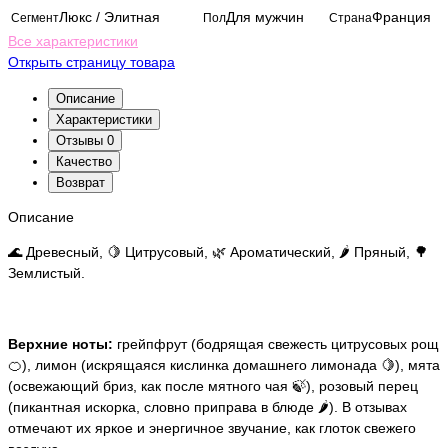
Люкс / Элитная
Для мужчин
Франция
Сегмент
Пол
Страна
Все характеристики
Открыть страницу товара
Описание
Характеристики
Отзывы
0
Качество
Возврат
Описание
🌊 Древесный, 🍋 Цитрусовый, 🌿 Ароматический, 🌶️ Пряный, 🌳
Землистый.
Верхние ноты:
грейпфрут (бодрящая свежесть цитрусовых рощ
🍊), лимон (искрящаяся кислинка домашнего лимонада 🍋), мята
(освежающий бриз, как после мятного чая 🍃), розовый перец
(пикантная искорка, словно приправа в блюде 🌶️). В отзывах
отмечают их яркое и энергичное звучание, как глоток свежего