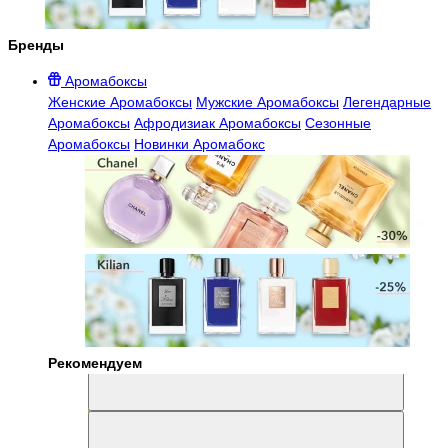
Бренды
Аромабоксы
Женские Аромабоксы
Мужские Аромабоксы
Легендарные
Аромабоксы
Афродизиак Аромабоксы
Сезонные
Аромабоксы
Новинки Аромабокс
Рекомендуем
Aromabox Легенда