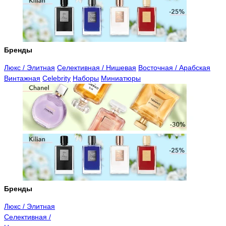
Бренды
Люкс / Элитная
Селективная / Нишевая
Восточная / Арабская
Винтажная
Celebrity
Наборы
Миниатюры
Бренды
Люкс / Элитная
Селективная /