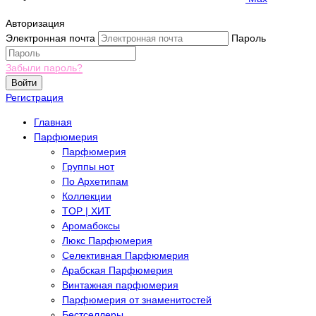
Авторизация
Электронная почта
Пароль
Забыли пароль?
Войти
Регистрация
Главная
Парфюмерия
Парфюмерия
Группы нот
По Архетипам
Коллекции
TOP | ХИТ
Аромабоксы
Люкс Парфюмерия
Селективная Парфюмерия
Арабская Парфюмерия
Винтажная парфюмерия
Парфюмерия от знаменитостей
Бестселлеры