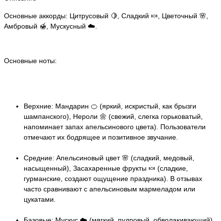
Основные аккорды: Цитрусовый 🍋, Сладкий 🍬, Цветочный 🌸,
Амбровый 🍯, Мускусный ☁️.
Основные ноты:
Верхние: Мандарин 🍊 (яркий, искристый, как брызги
шампанского), Нероли 🌼 (свежий, слегка горьковатый,
напоминает запах апельсинового цвета). Пользователи
отмечают их бодрящее и позитивное звучание.
Средние: Апельсиновый цвет 🌸 (сладкий, медовый,
насыщенный), Засахаренные фрукты 🍬 (сладкие,
гурманские, создают ощущение праздника). В отзывах
часто сравнивают с апельсиновым мармеладом или
цукатами.
Базовые: Мускус ☁️ (мягкий, пудровый, обволакивающий),