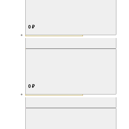
0 ₽
Aromabox Бестселлер
0 ₽
Aromabox Нежность