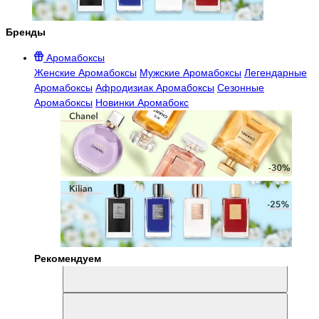
Бренды
Аромабоксы
Женские Аромабоксы
Мужские Аромабоксы
Легендарные
Аромабоксы
Афродизиак Аромабоксы
Сезонные
Аромабоксы
Новинки Аромабокс
Рекомендуем
Aromabox Легенда