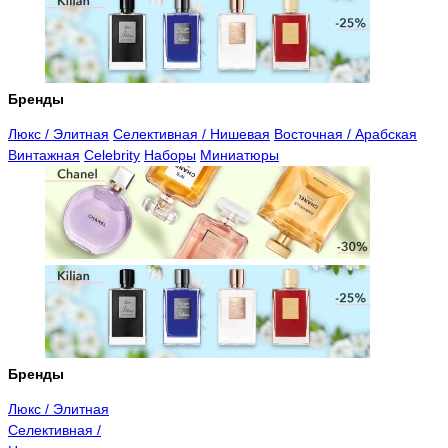
Бренды
Люкс / Элитная
Селективная / Нишевая
Восточная / Арабская
Винтажная
Celebrity
Наборы
Миниатюры
Бренды
Люкс / Элитная
Селективная /