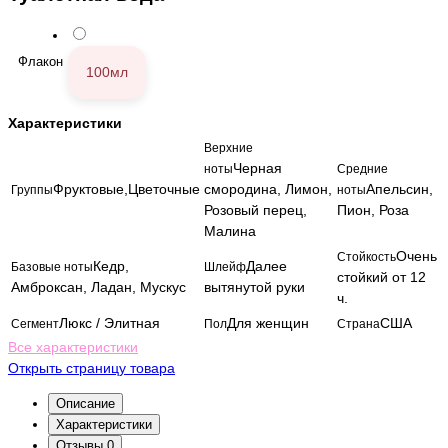
Флакон
100мл
Характеристики
Верхние
Черная
ноты
Средние
Фруктовые,Цветочные
смородина, Лимон,
Апельсин,
Группы
ноты
Розовый перец,
Пион, Роза
Малина
Очень
Стойкость
Кедр,
Далее
Базовые ноты
Шлейф
стойкий от 12
Амброксан, Ладан, Мускус
вытянутой руки
ч.
Люкс / Элитная
Для женщин
США
Сегмент
Пол
Страна
Все характеристики
Открыть страницу товара
Описание
Характеристики
Отзывы
0