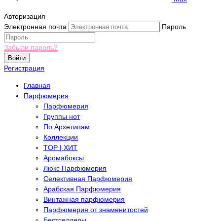
Авторизация
Электронная почта
Пароль
Забыли пароль?
Войти
Регистрация
Главная
Парфюмерия
Парфюмерия
Группы нот
По Архетипам
Коллекции
TOP | ХИТ
Аромабоксы
Люкс Парфюмерия
Селективная Парфюмерия
Арабская Парфюмерия
Винтажная парфюмерия
Парфюмерия от знаменитостей
Бестселлеры