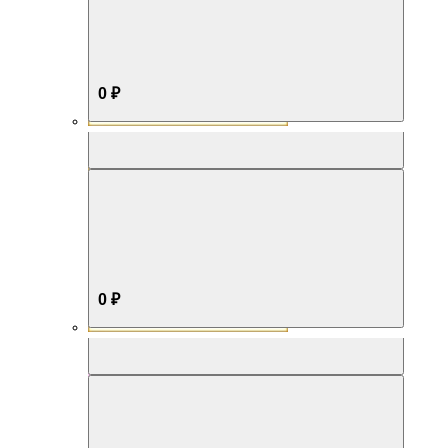
0 ₽
Aromabox Бестселлер
0 ₽
Aromabox Нежность