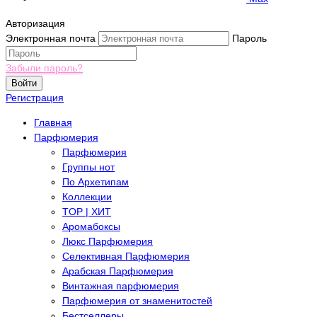
Авторизация
Электронная почта
Пароль
Забыли пароль?
Войти
Регистрация
Главная
Парфюмерия
Парфюмерия
Группы нот
По Архетипам
Коллекции
TOP | ХИТ
Аромабоксы
Люкс Парфюмерия
Селективная Парфюмерия
Арабская Парфюмерия
Винтажная парфюмерия
Парфюмерия от знаменитостей
Бестселлеры