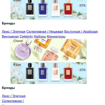
Бренды
Люкс / Элитная
Селективная / Нишевая
Восточная / Арабская
Винтажная
Celebrity
Наборы
Миниатюры
Бренды
Люкс / Элитная
Селективная /