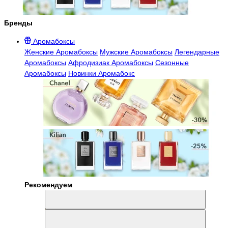
Бренды
Аромабоксы
Женские Аромабоксы
Мужские Аромабоксы
Легендарные
Аромабоксы
Афродизиак Аромабоксы
Сезонные
Аромабоксы
Новинки Аромабокс
Рекомендуем
Aromabox Легенда