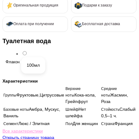
Оригинальная продукция
Подарки к заказу
Оплата при получении
Бесплатная доставка
Туалетная вода
Флакон
100мл
Характеристики
Верхние
Средние
Фруктовые,Цитрусовые
Кока-кола,
Жасмин,
Группы
ноты
ноты
Грейпфрут
Роза
Амбра, Мускус,
Нет
Слабый
Базовые ноты
Шлейф
Стойкость
Ваниль
шлейфа
0,5–1 ч.
Люкс / Элитная
Для женщин
Франция
Сегмент
Пол
Страна
Все характеристики
Открыть страницу товара