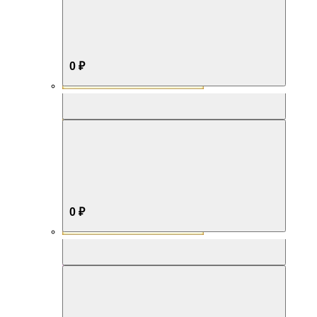
0 ₽
Aromabox Бестселлер
0 ₽
Aromabox Нежность