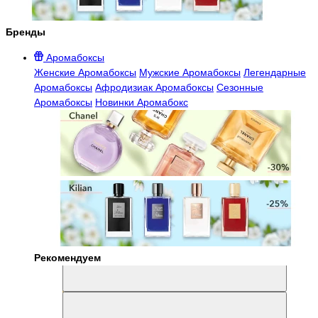
Бренды
Аромабоксы
Женские Аромабоксы
Мужские Аромабоксы
Легендарные
Аромабоксы
Афродизиак Аромабоксы
Сезонные
Аромабоксы
Новинки Аромабокс
Рекомендуем
Aromabox Легенда