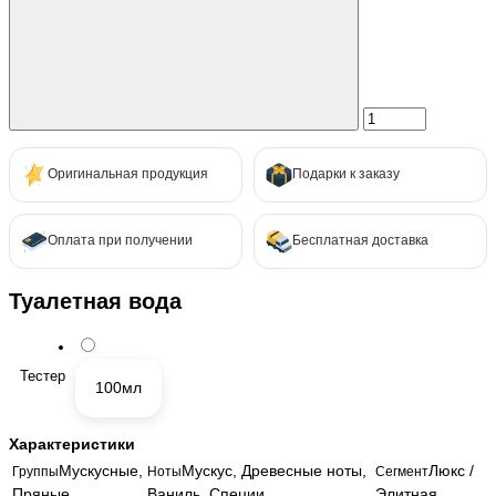
Оригинальная продукция
Подарки к заказу
Оплата при получении
Бесплатная доставка
Туалетная вода
Тестер
100мл
Характеристики
Мускусные,
Мускус, Древесные ноты,
Люкс /
Группы
Ноты
Сегмент
Пряные
Ваниль, Специи
Элитная