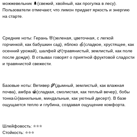
можжевельник 🌲(свежий, хвойный, как прогулка в лесу).
Пользователи отмечают, что лимон придает яркость и энергию
на старте.
Средние ноты: Герань 🌸(зеленая, цветочная, с легкой
горчинкой, как бабушкин сад), яблоко 🍏(сладкое, хрустящее, как
осенний урожай), шалфей 🌿(травянистый, землистый, как поле
после дождя). В отзывах говорят о приятной фруктовой сладости
и травянистой свежести.
Базовые ноты: Ветивер 🌾(дымный, землистый, как влажная
почва), амбра 🍯(сладкая, смолистая, как теплый вечер), бобы
тонка🌰(ванильные, миндальные, как уютный десерт). В базе
ощущается тепло и глубина, создавая ощущение комфорта.
Шлейфовость: ⭐️⭐️⭐️
Стойкость: ⭐️⭐️⭐️