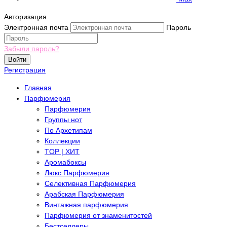
Авторизация
Электронная почта
Пароль
Забыли пароль?
Войти
Регистрация
Главная
Парфюмерия
Парфюмерия
Группы нот
По Архетипам
Коллекции
TOP | ХИТ
Аромабоксы
Люкс Парфюмерия
Селективная Парфюмерия
Арабская Парфюмерия
Винтажная парфюмерия
Парфюмерия от знаменитостей
Бестселлеры