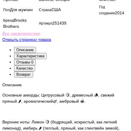
Год
Для мужчин
США
Пол
Страна
2014
создания
Brooks
Бренд
251439
Артикул
Brothers
Все характеристики
Открыть страницу товара
Описание
Характеристики
Отзывы
0
Качество
Возврат
Описание
Основные аккорды: Цитрусовый 🍋, древесный 🪵, свежий
пряный 🌶️, ароматический🌿, амбровый 🍯.
Верхние ноты: Лимон 🍋 (бодрящий, искристый, как летний
лимонад), имбирь 🌶️ (теплый, пряный, как глинтвейн зимой),