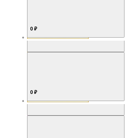
0 ₽
Aromabox Бестселлер
0 ₽
Aromabox Нежность