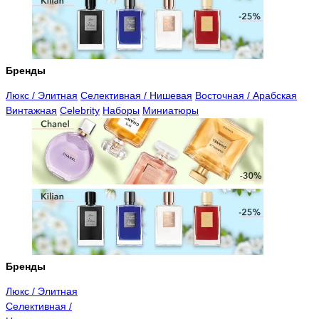
Бренды
Люкс / Элитная
Селективная / Нишевая
Восточная / Арабская
Винтажная
Celebrity
Наборы
Миниатюры
Бренды
Люкс / Элитная
Селективная /