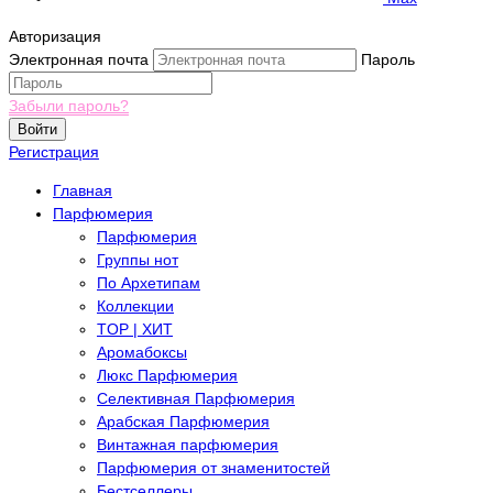
Авторизация
Электронная почта
Пароль
Забыли пароль?
Войти
Регистрация
Главная
Парфюмерия
Парфюмерия
Группы нот
По Архетипам
Коллекции
TOP | ХИТ
Аромабоксы
Люкс Парфюмерия
Селективная Парфюмерия
Арабская Парфюмерия
Винтажная парфюмерия
Парфюмерия от знаменитостей
Бестселлеры