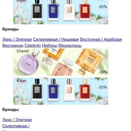
Бренды
Люкс / Элитная
Селективная / Нишевая
Восточная / Арабская
Винтажная
Celebrity
Наборы
Миниатюры
Бренды
Люкс / Элитная
Селективная /