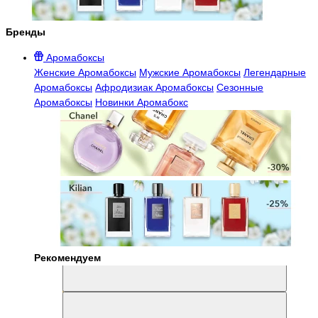
Бренды
Аромабоксы
Женские Аромабоксы
Мужские Аромабоксы
Легендарные
Аромабоксы
Афродизиак Аромабоксы
Сезонные
Аромабоксы
Новинки Аромабокс
Рекомендуем
Aromabox Легенда