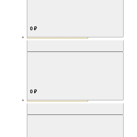
0 ₽
Aromabox Бестселлер
0 ₽
Aromabox Нежность