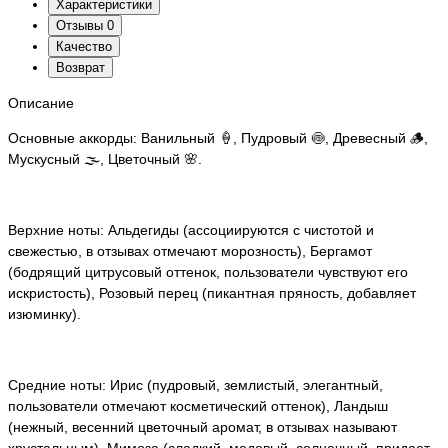
Характеристики
Отзывы
0
Качество
Возврат
Описание
Основные аккорды: Ванильный 🍦, Пудровый 🍥, Древесный 🪵,
Мускусный 🌫️, Цветочный 🌸.
Верхние ноты: Альдегиды (ассоциируются с чистотой и
свежестью, в отзывах отмечают морозность), Бергамот
(бодрящий цитрусовый оттенок, пользователи чувствуют его
искристость), Розовый перец (пикантная пряность, добавляет
изюминку).
Средние ноты: Ирис (пудровый, землистый, элегантный,
пользователи отмечают косметический оттенок), Ландыш
(нежный, весенний цветочный аромат, в отзывах называют
хрустальным), Мимоза (сладкий, медовый, солнечный, придает