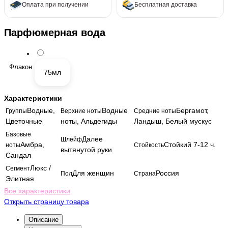
Оплата при получении
Бесплатная доставка
Парфюмерная вода
Флакон
75мл
Характеристики
Водные,
Водные
Бергамот,
Группы
Верхние ноты
Средние ноты
Цветочные
ноты, Альдегиды
Ландыш, Белый мускус
Базовые
Далее
Шлейф
Амбра,
Стойкий 7-12 ч.
ноты
Стойкость
вытянутой руки
Сандал
Люкс /
Сегмент
Для женщин
Россия
Пол
Страна
Элитная
Все характеристики
Открыть страницу товара
Описание