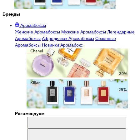
Бренды
Аромабоксы
Женские Аромабоксы
Мужские Аромабоксы
Легендарные
Аромабоксы
Афродизиак Аромабоксы
Сезонные
Аромабоксы
Новинки Аромабокс
Рекомендуем
Aromabox Легенда