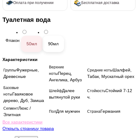
Оплата при получении
Бесплатная доставка
Туалетная вода
Флакон
50мл
90мл
Характеристики
Верхние
Фужерные,
Шалфей,
Группы
Средние ноты
Перец,
ноты
Древесные
Табак, Мускатный орех
Ангелика, Арбуз
Базовые
Далее
Стойкий 7-12
Шлейф
Стойкость
Гваяковое
ноты
вытянутой руки
ч.
дерево, Дуб, Замша
Люкс /
Сегмент
Для мужчин
Германия
Пол
Страна
Элитная
Все характеристики
Открыть страницу товара