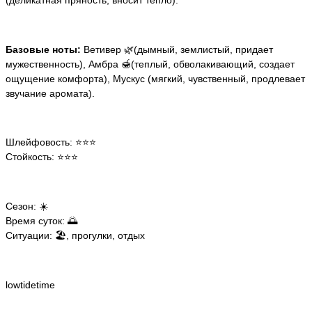
Базовые ноты:
Ветивер 🌿(дымный, землистый, придает
мужественность), Амбра 🍯(теплый, обволакивающий, создает
ощущение комфорта), Мускус (мягкий, чувственный, продлевает
звучание аромата).
Шлейфовость: ⭐⭐⭐
Стойкость: ⭐⭐⭐
Сезон: ☀️
Время суток: 🌅
Ситуации: 🏖️, прогулки, отдых
lowtidetime