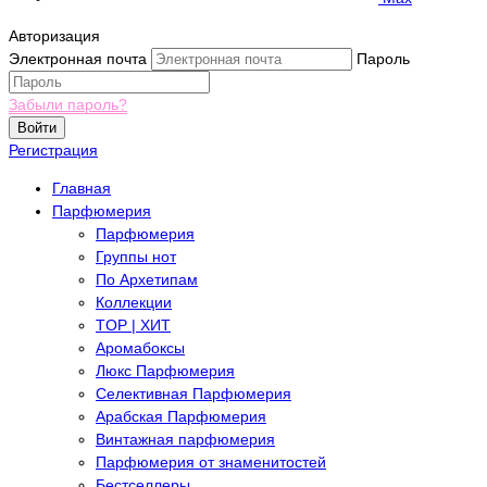
Авторизация
Электронная почта
Пароль
Забыли пароль?
Войти
Регистрация
Главная
Парфюмерия
Парфюмерия
Группы нот
По Архетипам
Коллекции
TOP | ХИТ
Аромабоксы
Люкс Парфюмерия
Селективная Парфюмерия
Арабская Парфюмерия
Винтажная парфюмерия
Парфюмерия от знаменитостей
Бестселлеры