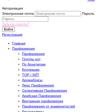
Авторизация
Электронная почта
Пароль
Забыли пароль?
Войти
Регистрация
Главная
Парфюмерия
Парфюмерия
Группы нот
По Архетипам
Коллекции
TOP | ХИТ
Аромабоксы
Люкс Парфюмерия
Селективная Парфюмерия
Арабская Парфюмерия
Винтажная парфюмерия
Парфюмерия от знаменитостей
Бестселлеры