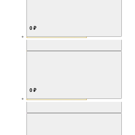
0 ₽
Aromabox Бестселлер
0 ₽
Aromabox Нежность