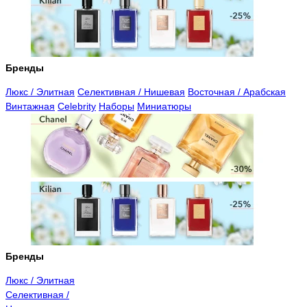
Бренды
Люкс / Элитная
Селективная / Нишевая
Восточная / Арабская
Винтажная
Celebrity
Наборы
Миниатюры
Бренды
Люкс / Элитная
Селективная /