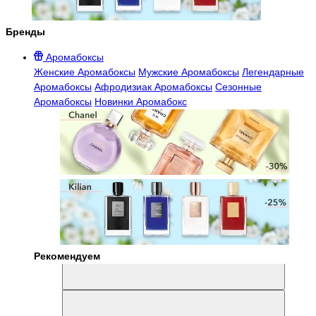
Бренды
Аромабоксы
Женские Аромабоксы
Мужские Аромабоксы
Легендарные
Аромабоксы
Афродизиак Аромабоксы
Сезонные
Аромабоксы
Новинки Аромабокс
Рекомендуем
Aromabox Легенда