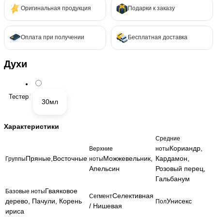
Оригинальная продукция
Подарки к заказу
Оплата при получении
Бесплатная доставка
Духи
Тестер
30мл
Характеристики
Средние
Кориандр,
Верхние
ноты
Пряные,Восточные
Можжевельник,
Кардамон,
Группы
ноты
Апельсин
Розовый перец,
Гальбанум
Гваяковое
Базовые ноты
Селективная
Сегмент
дерево, Пачули, Корень
Унисекс
Пол
/ Нишевая
ириса