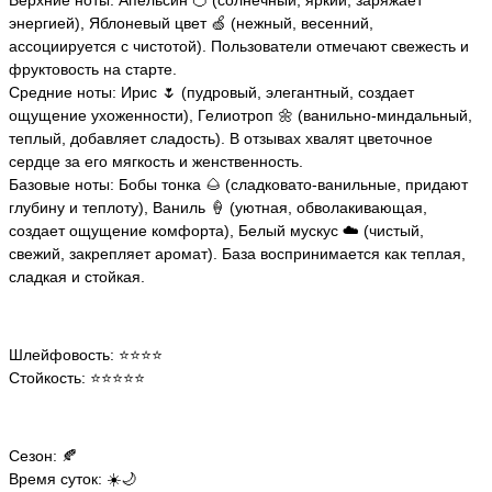
Верхние ноты: Апельсин 🍊 (солнечный, яркий, заряжает
энергией), Яблоневый цвет 🍏 (нежный, весенний,
ассоциируется с чистотой). Пользователи отмечают свежесть и
фруктовость на старте.
Средние ноты: Ирис 🌷 (пудровый, элегантный, создает
ощущение ухоженности), Гелиотроп 🌼 (ванильно-миндальный,
теплый, добавляет сладость). В отзывах хвалят цветочное
сердце за его мягкость и женственность.
Базовые ноты: Бобы тонка 🌰 (сладковато-ванильные, придают
глубину и теплоту), Ваниль 🍦 (уютная, обволакивающая,
создает ощущение комфорта), Белый мускус ☁️ (чистый,
свежий, закрепляет аромат). База воспринимается как теплая,
сладкая и стойкая.
Шлейфовость: ⭐️⭐️⭐️⭐️
Стойкость: ⭐️⭐️⭐️⭐️⭐️
Сезон: 🍂
Время суток: ☀️🌙