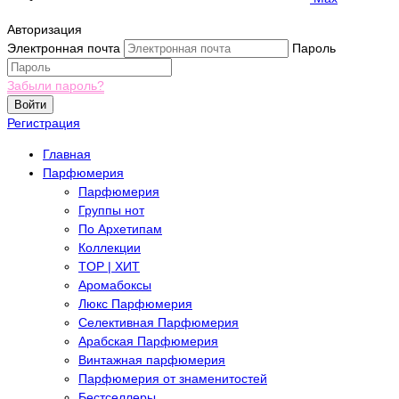
Авторизация
Электронная почта
Пароль
Забыли пароль?
Войти
Регистрация
Главная
Парфюмерия
Парфюмерия
Группы нот
По Архетипам
Коллекции
TOP | ХИТ
Аромабоксы
Люкс Парфюмерия
Селективная Парфюмерия
Арабская Парфюмерия
Винтажная парфюмерия
Парфюмерия от знаменитостей
Бестселлеры