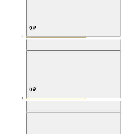
0 ₽
Aromabox Бестселлер
0 ₽
Aromabox Нежность