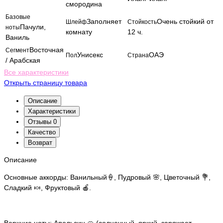
смородина
Базовые
Заполняет
Очень стойкий от
Шлейф
Стойкость
Пачули,
ноты
комнату
12 ч.
Ваниль
Восточная
Сегмент
Унисекс
ОАЭ
Пол
Страна
/ Арабская
Все характеристики
Открыть страницу товара
Описание
Характеристики
Отзывы
0
Качество
Возврат
Описание
Основные аккорды: Ванильный🍦, Пудровый 🌸, Цветочный 💐,
Сладкий 🍬, Фруктовый 🍎.