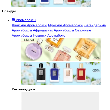
Бренды
Аромабоксы
Женские Аромабоксы
Мужские Аромабоксы
Легендарные
Аромабоксы
Афродизиак Аромабоксы
Сезонные
Аромабоксы
Новинки Аромабокс
Рекомендуем
Aromabox Легенда