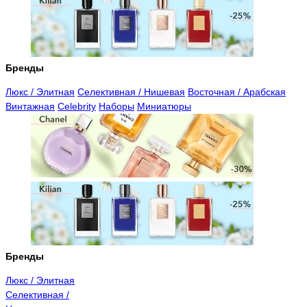
Бренды
Люкс / Элитная
Селективная / Нишевая
Восточная / Арабская
Винтажная
Celebrity
Наборы
Миниатюры
Бренды
Люкс / Элитная
Селективная /