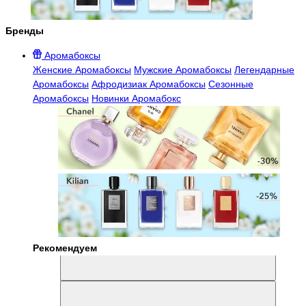
Бренды
Аромабоксы
Женские Аромабоксы
Мужские Аромабоксы
Легендарные
Аромабоксы
Афродизиак Аромабоксы
Сезонные
Аромабоксы
Новинки Аромабокс
Рекомендуем
Aromabox Легенда