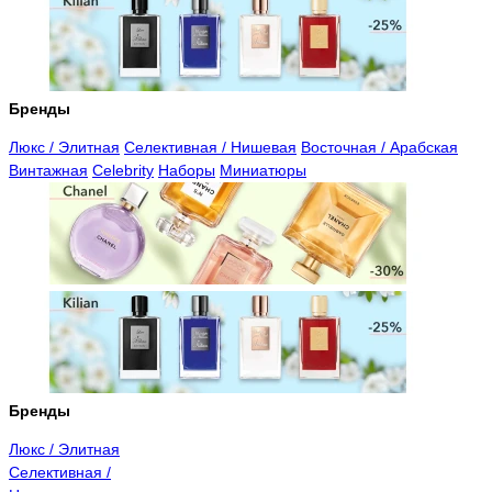
Бренды
Люкс / Элитная
Селективная / Нишевая
Восточная / Арабская
Винтажная
Celebrity
Наборы
Миниатюры
Бренды
Люкс / Элитная
Селективная /