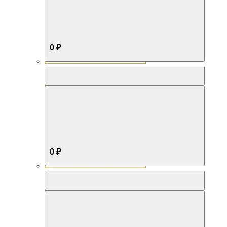
0 ₽
Aromabox Бестселлер
0 ₽
Aromabox Нежность