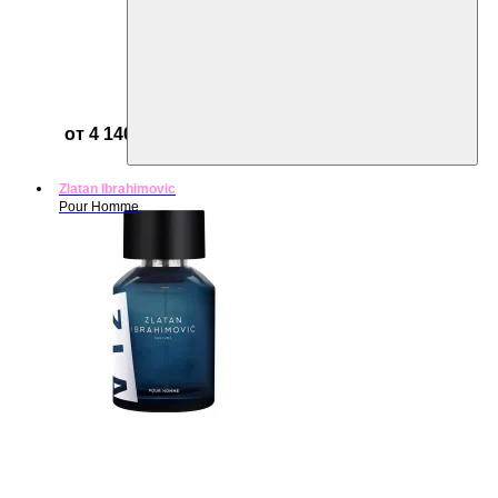
от 4 140 ₽
Zlatan Ibrahimovic
Pour Homme