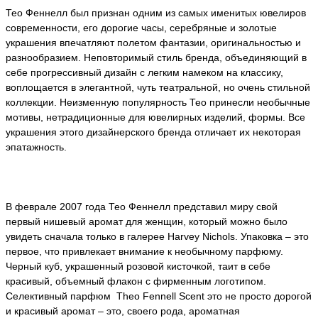
Тео Феннелл был признан одним из самых именитых ювелиров
современности, его дорогие часы, серебряные и золотые
украшения впечатляют полетом фантазии, оригинальностью и
разнообразием. Неповторимый стиль бренда, объединяющий в
себе прогрессивный дизайн с легким намеком на классику,
воплощается в элегантной, чуть театральной, но очень стильной
коллекции. Неизменную популярность Тео принесли необычные
мотивы, нетрадиционные для ювелирных изделий, формы. Все
украшения этого дизайнерского бренда отличает их некоторая
эпатажность.
В феврале 2007 года Тео Феннелл представил миру свой
первый нишевый аромат для женщин, который можно было
увидеть сначала только в галерее Harvey Nichols. Упаковка – это
первое, что привлекает внимание к необычному парфюму.
Черный куб, украшенный розовой кисточкой, таит в себе
красивый, объемный флакон с фирменным логотипом.
Селективный парфюм Theo Fennell Scent это не просто дорогой
и красивый аромат – это, своего рода, ароматная