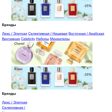
Бренды
Люкс / Элитная
Селективная / Нишевая
Восточная / Арабская
Винтажная
Celebrity
Наборы
Миниатюры
Бренды
Люкс / Элитная
Селективная /