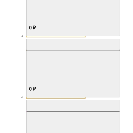
0 ₽
Aromabox Бестселлер
0 ₽
Aromabox Нежность