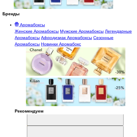
Бренды
Аромабоксы
Женские Аромабоксы
Мужские Аромабоксы
Легендарные
Аромабоксы
Афродизиак Аромабоксы
Сезонные
Аромабоксы
Новинки Аромабокс
Рекомендуем
Aromabox Легенда