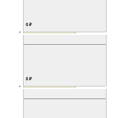
0 ₽
Aromabox Бестселлер
0 ₽
Aromabox Нежность