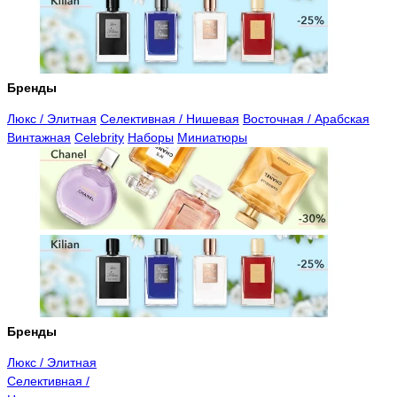
Бренды
Люкс / Элитная
Селективная / Нишевая
Восточная / Арабская
Винтажная
Celebrity
Наборы
Миниатюры
Бренды
Люкс / Элитная
Селективная /