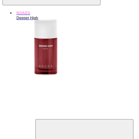
ROADS
Deeper High