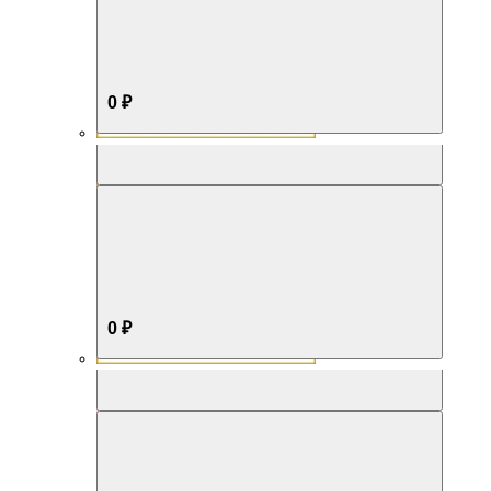
0 ₽
Aromabox Бестселлер
0 ₽
Aromabox Нежность