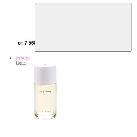
от 7 568 ₽
ROADS
Lights