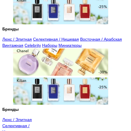
Бренды
Люкс / Элитная
Селективная / Нишевая
Восточная / Арабская
Винтажная
Celebrity
Наборы
Миниатюры
Бренды
Люкс / Элитная
Селективная /