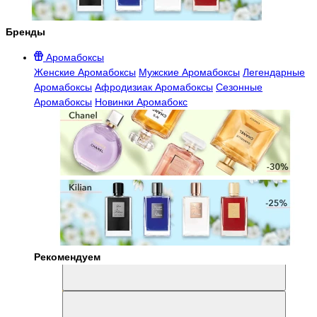
Бренды
Аромабоксы
Женские Аромабоксы
Мужские Аромабоксы
Легендарные
Аромабоксы
Афродизиак Аромабоксы
Сезонные
Аромабоксы
Новинки Аромабокс
Рекомендуем
Aromabox Легенда