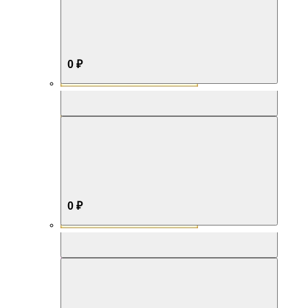
0 ₽
Aromabox Бестселлер
0 ₽
Aromabox Нежность