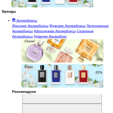
Бренды
Аромабоксы
Женские Аромабоксы
Мужские Аромабоксы
Легендарные
Аромабоксы
Афродизиак Аромабоксы
Сезонные
Аромабоксы
Новинки Аромабокс
Рекомендуем
Aromabox Легенда