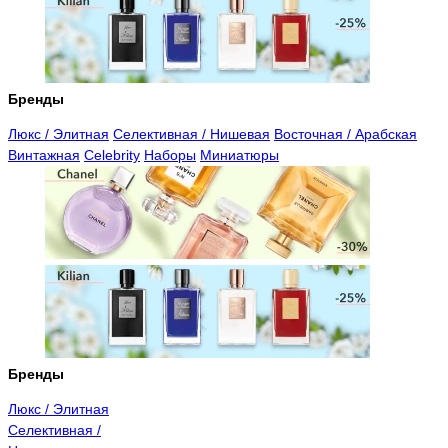
Бренды
Люкс / Элитная
Селективная / Нишевая
Восточная / Арабская
Винтажная
Celebrity
Наборы
Миниатюры
Бренды
Люкс / Элитная
Селективная /