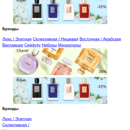
Бренды
Люкс / Элитная
Селективная / Нишевая
Восточная / Арабская
Винтажная
Celebrity
Наборы
Миниатюры
Бренды
Люкс / Элитная
Селективная /