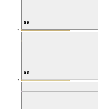
0 ₽
Aromabox Бестселлер
0 ₽
Aromabox Нежность