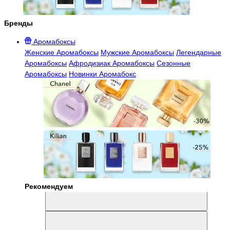
Бренды
Аромабоксы
Женские Аромабоксы
Мужские Аромабоксы
Легендарные
Аромабоксы
Афродизиак Аромабоксы
Сезонные
Аромабоксы
Новинки Аромабокс
Рекомендуем
Aromabox Легенда