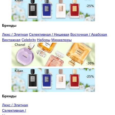
Бренды
Люкс / Элитная
Селективная / Нишевая
Восточная / Арабская
Винтажная
Celebrity
Наборы
Миниатюры
Бренды
Люкс / Элитная
Селективная /