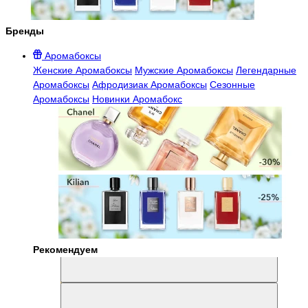
Бренды
Аромабоксы
Женские Аромабоксы
Мужские Аромабоксы
Легендарные
Аромабоксы
Афродизиак Аромабоксы
Сезонные
Аромабоксы
Новинки Аромабокс
Рекомендуем
Aromabox Легенда