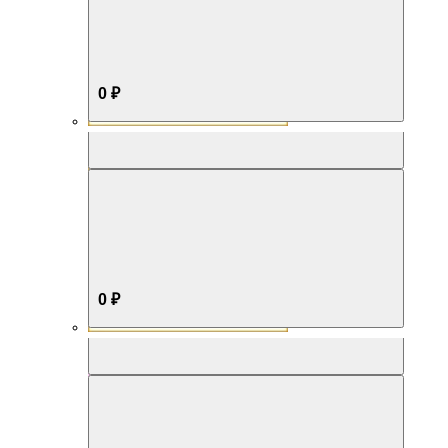
0 ₽
Aromabox Бестселлер
0 ₽
Aromabox Нежность