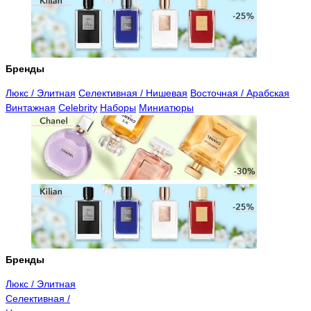
Бренды
Люкс / Элитная
Селективная / Нишевая
Восточная / Арабская
Винтажная
Celebrity
Наборы
Миниатюры
Бренды
Люкс / Элитная
Селективная /