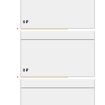
0 ₽
Aromabox Бестселлер
0 ₽
Aromabox Нежность