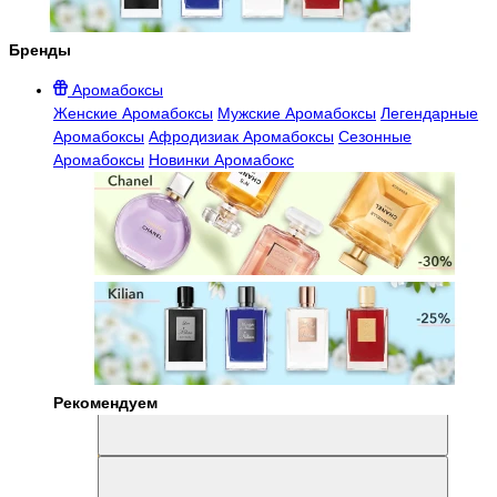
Бренды
Аромабоксы
Женские Аромабоксы
Мужские Аромабоксы
Легендарные
Аромабоксы
Афродизиак Аромабоксы
Сезонные
Аромабоксы
Новинки Аромабокс
Рекомендуем
Aromabox Легенда