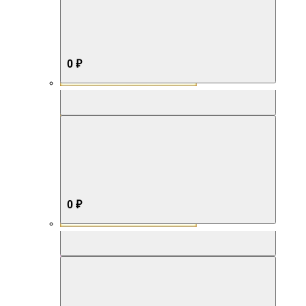
0 ₽
Aromabox Бестселлер
0 ₽
Aromabox Нежность