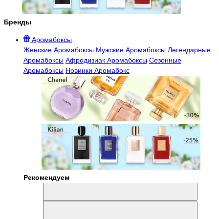
Бренды
Аромабоксы
Женские Аромабоксы
Мужские Аромабоксы
Легендарные
Аромабоксы
Афродизиак Аромабоксы
Сезонные
Аромабоксы
Новинки Аромабокс
Рекомендуем
Aromabox Легенда