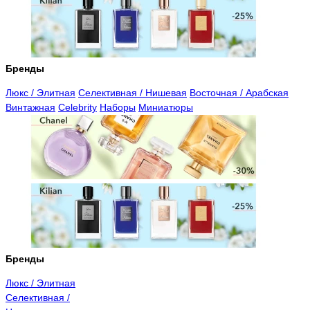
Бренды
Люкс / Элитная
Селективная / Нишевая
Восточная / Арабская
Винтажная
Celebrity
Наборы
Миниатюры
Бренды
Люкс / Элитная
Селективная /