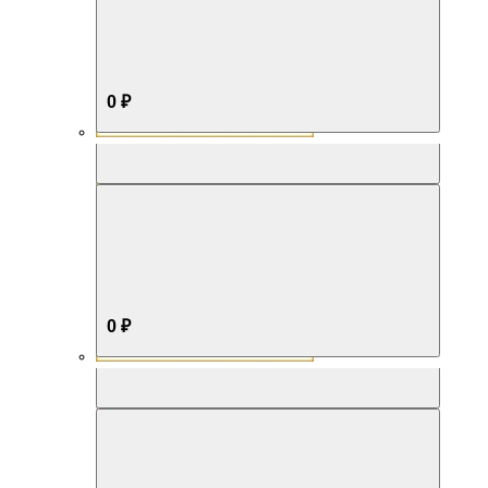
0 ₽
Aromabox Бестселлер
0 ₽
Aromabox Нежность