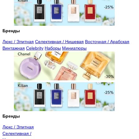
Бренды
Люкс / Элитная
Селективная / Нишевая
Восточная / Арабская
Винтажная
Celebrity
Наборы
Миниатюры
Бренды
Люкс / Элитная
Селективная /