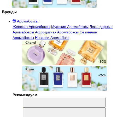
Бренды
Аромабоксы
Женские Аромабоксы
Мужские Аромабоксы
Легендарные
Аромабоксы
Афродизиак Аромабоксы
Сезонные
Аромабоксы
Новинки Аромабокс
Рекомендуем
Aromabox Легенда