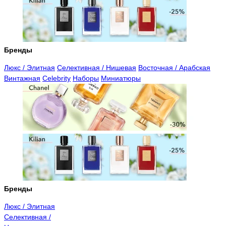
Бренды
Люкс / Элитная
Селективная / Нишевая
Восточная / Арабская
Винтажная
Celebrity
Наборы
Миниатюры
Бренды
Люкс / Элитная
Селективная /