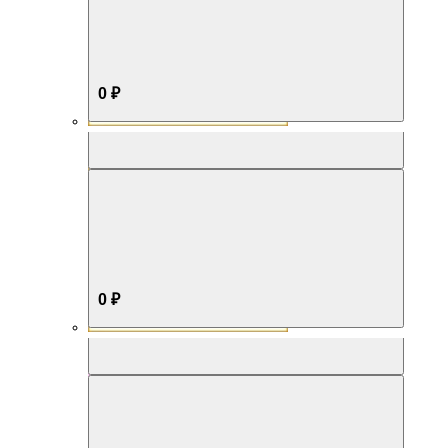
0 ₽
Aromabox Бестселлер
0 ₽
Aromabox Нежность