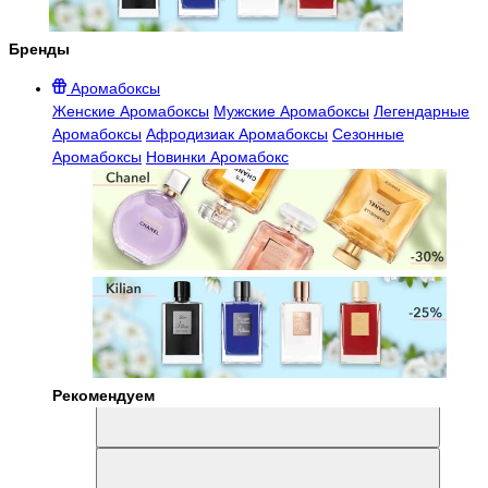
Бренды
Аромабоксы
Женские Аромабоксы
Мужские Аромабоксы
Легендарные
Аромабоксы
Афродизиак Аромабоксы
Сезонные
Аромабоксы
Новинки Аромабокс
Рекомендуем
Aromabox Легенда