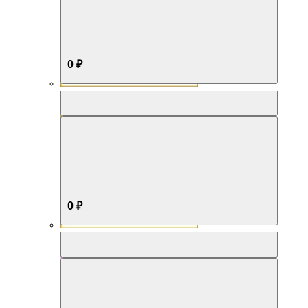
0 ₽
Aromabox Бестселлер
0 ₽
Aromabox Нежность