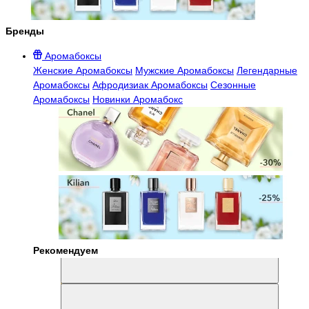
Бренды
Аромабоксы
Женские Аромабоксы
Мужские Аромабоксы
Легендарные
Аромабоксы
Афродизиак Аромабоксы
Сезонные
Аромабоксы
Новинки Аромабокс
Рекомендуем
Aromabox Легенда