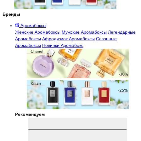
Бренды
Аромабоксы
Женские Аромабоксы
Мужские Аромабоксы
Легендарные
Аромабоксы
Афродизиак Аромабоксы
Сезонные
Аромабоксы
Новинки Аромабокс
Рекомендуем
Aromabox Легенда