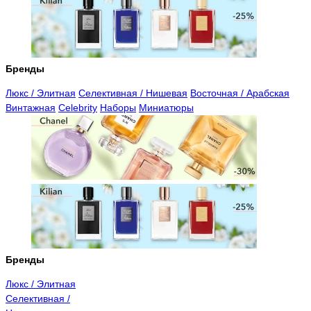
Бренды
Люкс / Элитная
Селективная / Нишевая
Восточная / Арабская
Винтажная
Celebrity
Наборы
Миниатюры
Бренды
Люкс / Элитная
Селективная /