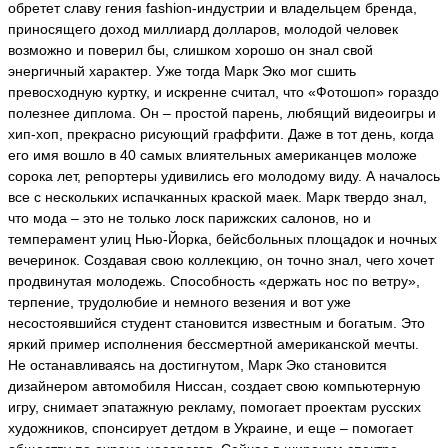
обретет славу гения fashion-индустрии и владельцем бренда,
приносящего доход миллиард долларов, молодой человек
возможно и поверил бы, слишком хорошо он знал свой
энергичный характер. Уже тогда Марк Эко мог сшить
превосходную куртку, и искренне считал, что «Фотошоп» гораздо
полезнее диплома. Он – простой парень, любящий видеоигры и
хип-хоп, прекрасно рисующий граффити. Даже в тот день, когда
его имя вошло в 40 самых влиятельных американцев моложе
сорока лет, репортеры удивились его молодому виду. А началось
все с нескольких испачканных краской маек. Марк твердо знал,
что мода – это не только лоск парижских салонов, но и
темперамент улиц Нью-Йорка, бейсбольных площадок и ночных
вечеринок. Создавая свою коллекцию, он точно знал, чего хочет
продвинутая молодежь. Способность «держать нос по ветру»,
терпение, трудолюбие и немного везения и вот уже
несостоявшийся студент становится известным и богатым. Это
яркий пример исполнения бессмертной американской мечты.
Не останавливаясь на достигнутом, Марк Эко становится
дизайнером автомобиля Ниссан, создает свою компьютерную
игру, снимает эпатажную рекламу, помогает проектам русских
художников, спонсирует детдом в Украине, и еще – помогает