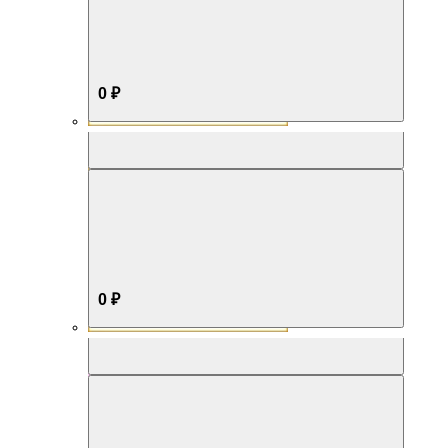
0 ₽
Aromabox Бестселлер
0 ₽
Aromabox Нежность