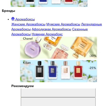
Бренды
Аромабоксы
Женские Аромабоксы
Мужские Аромабоксы
Легендарные
Аромабоксы
Афродизиак Аромабоксы
Сезонные
Аромабоксы
Новинки Аромабокс
Рекомендуем
Aromabox Легенда