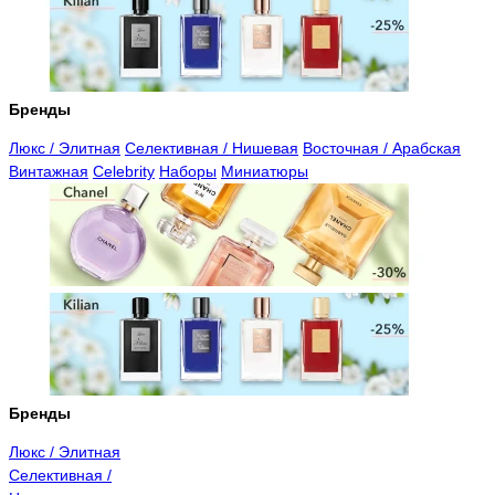
Бренды
Люкс / Элитная
Селективная / Нишевая
Восточная / Арабская
Винтажная
Celebrity
Наборы
Миниатюры
Бренды
Люкс / Элитная
Селективная /