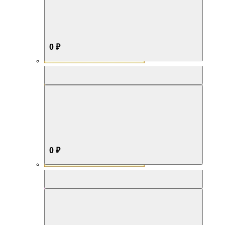
0 ₽
Aromabox Бестселлер
0 ₽
Aromabox Нежность