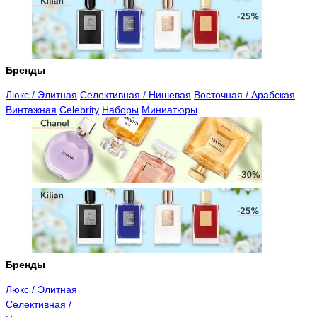
Бренды
Люкс / Элитная
Селективная / Нишевая
Восточная / Арабская
Винтажная
Celebrity
Наборы
Миниатюры
Бренды
Люкс / Элитная
Селективная /