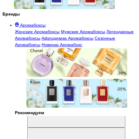
Бренды
Аромабоксы
Женские Аромабоксы
Мужские Аромабоксы
Легендарные
Аромабоксы
Афродизиак Аромабоксы
Сезонные
Аромабоксы
Новинки Аромабокс
Рекомендуем
Aromabox Легенда