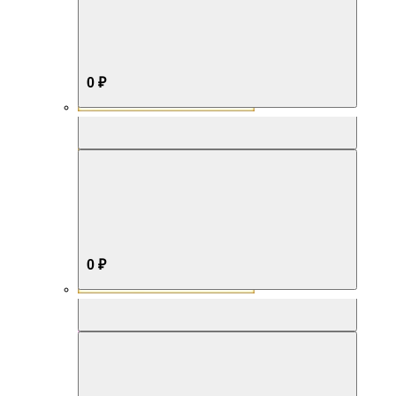
0 ₽
Aromabox Бестселлер
0 ₽
Aromabox Нежность