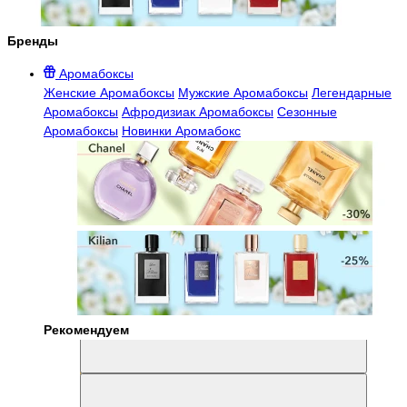
Бренды
Аромабоксы
Женские Аромабоксы
Мужские Аромабоксы
Легендарные
Аромабоксы
Афродизиак Аромабоксы
Сезонные
Аромабоксы
Новинки Аромабокс
Рекомендуем
Aromabox Легенда