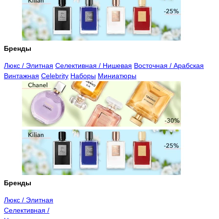
Бренды
Люкс / Элитная
Селективная / Нишевая
Восточная / Арабская
Винтажная
Celebrity
Наборы
Миниатюры
Бренды
Люкс / Элитная
Селективная /