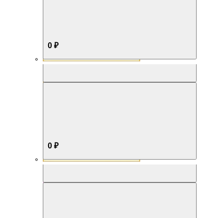
0 ₽
Aromabox Бестселлер
0 ₽
Aromabox Нежность