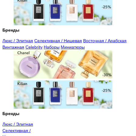
Бренды
Люкс / Элитная
Селективная / Нишевая
Восточная / Арабская
Винтажная
Celebrity
Наборы
Миниатюры
Бренды
Люкс / Элитная
Селективная /