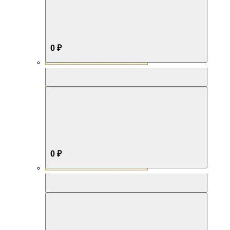
0 ₽
Aromabox Бестселлер
0 ₽
Aromabox Нежность