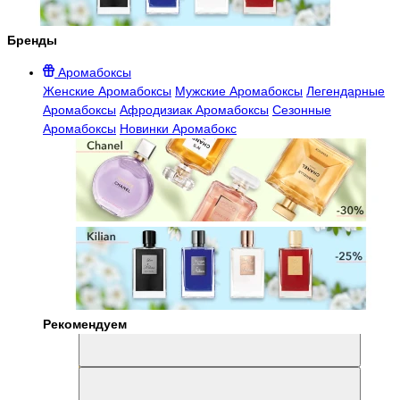
Бренды
Аромабоксы
Женские Аромабоксы
Мужские Аромабоксы
Легендарные
Аромабоксы
Афродизиак Аромабоксы
Сезонные
Аромабоксы
Новинки Аромабокс
Рекомендуем
Aromabox Легенда