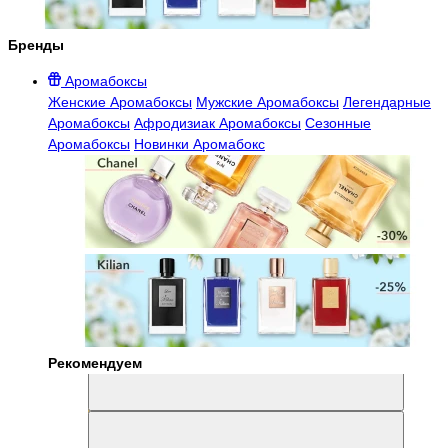
Бренды
Аромабоксы
Женские Аромабоксы
Мужские Аромабоксы
Легендарные
Аромабоксы
Афродизиак Аромабоксы
Сезонные
Аромабоксы
Новинки Аромабокс
Рекомендуем
Aromabox Легенда