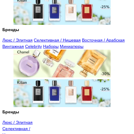
Бренды
Люкс / Элитная
Селективная / Нишевая
Восточная / Арабская
Винтажная
Celebrity
Наборы
Миниатюры
Бренды
Люкс / Элитная
Селективная /