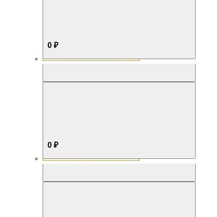
0 ₽
Aromabox Бестселлер
0 ₽
Aromabox Нежность