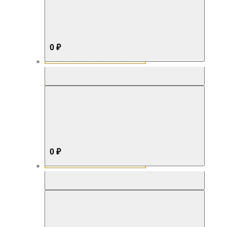
0 ₽
Aromabox Бестселлер
0 ₽
Aromabox Нежность