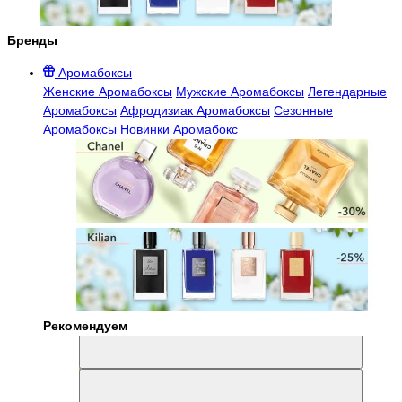
Бренды
Аромабоксы
Женские Аромабоксы
Мужские Аромабоксы
Легендарные
Аромабоксы
Афродизиак Аромабоксы
Сезонные
Аромабоксы
Новинки Аромабокс
Рекомендуем
Aromabox Легенда