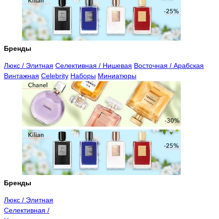
Бренды
Люкс / Элитная
Селективная / Нишевая
Восточная / Арабская
Винтажная
Celebrity
Наборы
Миниатюры
Бренды
Люкс / Элитная
Селективная /