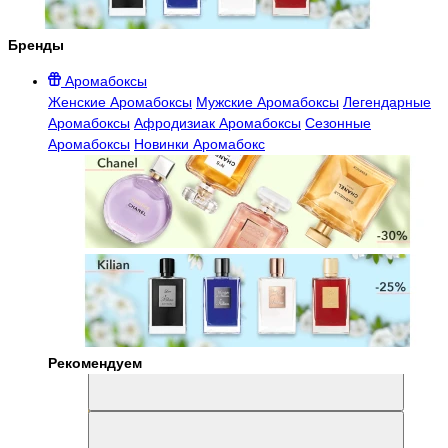
Бренды
Аромабоксы
Женские Аромабоксы
Мужские Аромабоксы
Легендарные
Аромабоксы
Афродизиак Аромабоксы
Сезонные
Аромабоксы
Новинки Аромабокс
Рекомендуем
Aromabox Легенда