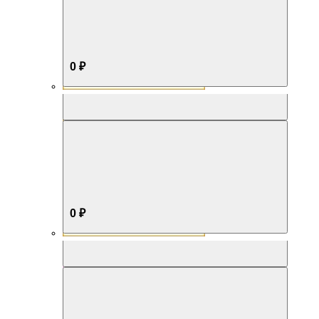
0 ₽
Aromabox Бестселлер
0 ₽
Aromabox Нежность