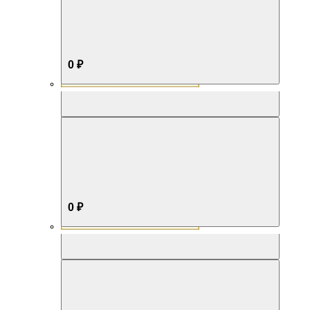
0 ₽
Aromabox Бестселлер
0 ₽
Aromabox Нежность