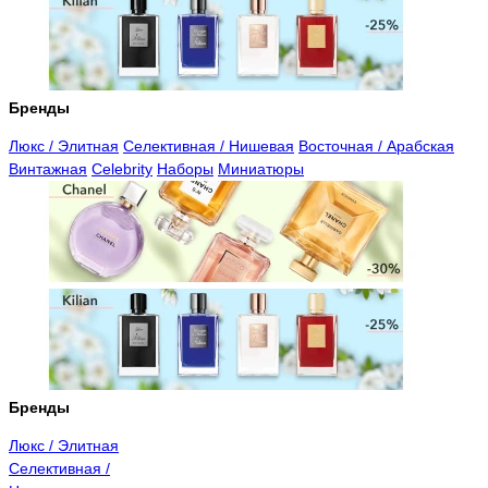
Бренды
Люкс / Элитная
Селективная / Нишевая
Восточная / Арабская
Винтажная
Celebrity
Наборы
Миниатюры
Бренды
Люкс / Элитная
Селективная /