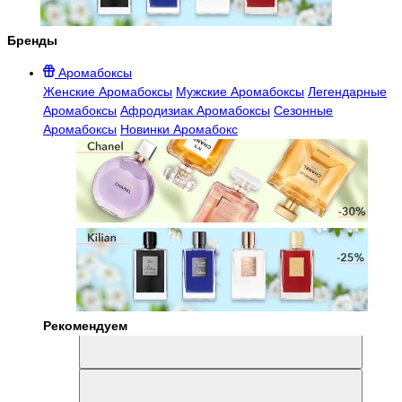
Бренды
Аромабоксы
Женские Аромабоксы
Мужские Аромабоксы
Легендарные
Аромабоксы
Афродизиак Аромабоксы
Сезонные
Аромабоксы
Новинки Аромабокс
Рекомендуем
Aromabox Легенда