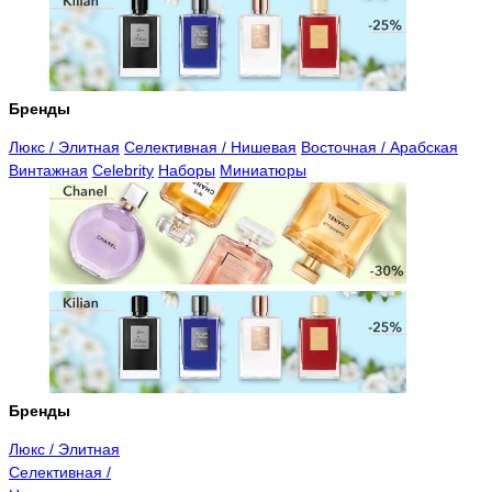
Бренды
Люкс / Элитная
Селективная / Нишевая
Восточная / Арабская
Винтажная
Celebrity
Наборы
Миниатюры
Бренды
Люкс / Элитная
Селективная /