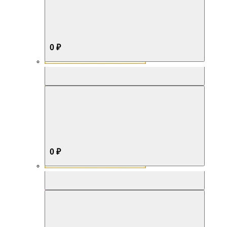
0 ₽
Aromabox Бестселлер
0 ₽
Aromabox Нежность