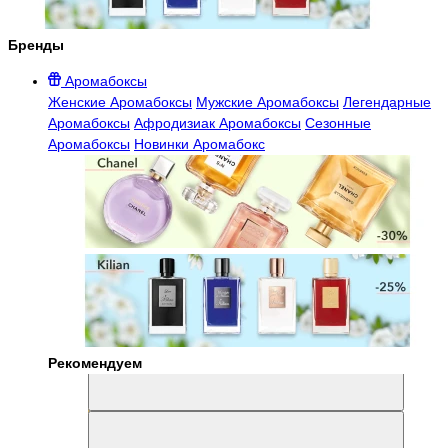
Бренды
Аромабоксы
Женские Аромабоксы
Мужские Аромабоксы
Легендарные
Аромабоксы
Афродизиак Аромабоксы
Сезонные
Аромабоксы
Новинки Аромабокс
Рекомендуем
Aromabox Легенда