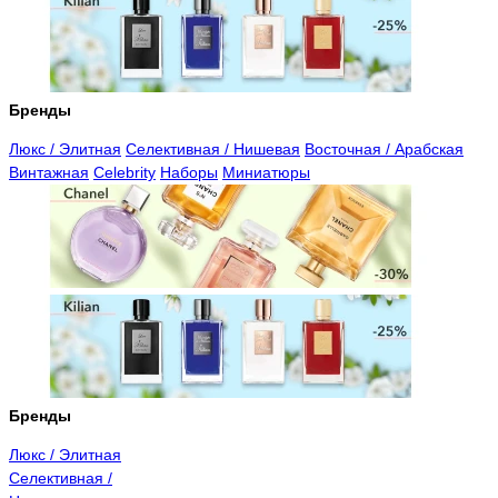
Бренды
Люкс / Элитная
Селективная / Нишевая
Восточная / Арабская
Винтажная
Celebrity
Наборы
Миниатюры
Бренды
Люкс / Элитная
Селективная /