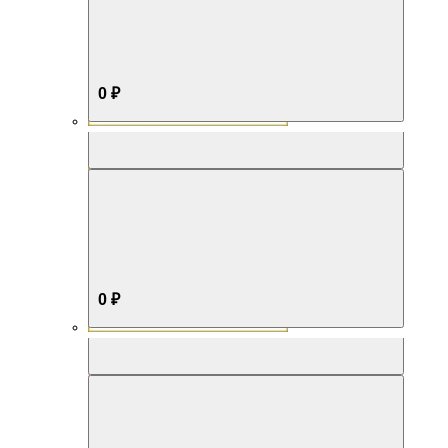
0 ₽
Aromabox Бестселлер
0 ₽
Aromabox Нежность