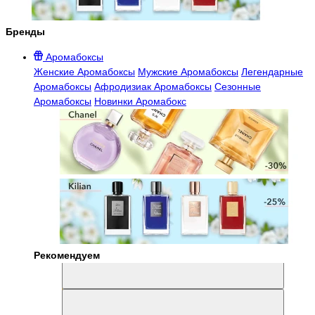
Бренды
Аромабоксы
Женские Аромабоксы
Мужские Аромабоксы
Легендарные
Аромабоксы
Афродизиак Аромабоксы
Сезонные
Аромабоксы
Новинки Аромабокс
Рекомендуем
Aromabox Легенда