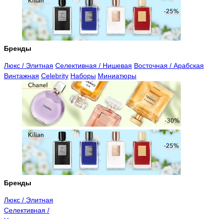
Бренды
Люкс / Элитная
Селективная / Нишевая
Восточная / Арабская
Винтажная
Celebrity
Наборы
Миниатюры
Бренды
Люкс / Элитная
Селективная /