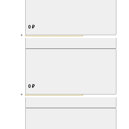
0 ₽
Aromabox Бестселлер
0 ₽
Aromabox Нежность