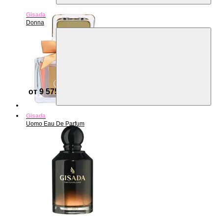
Gisada
Donna
от 9 575 ₽
Gisada
Uomo Eau De Parfum