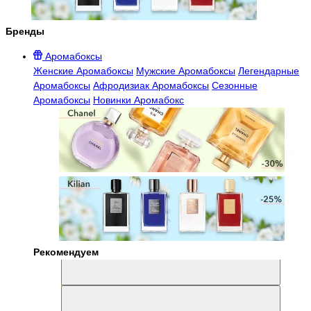
Бренды
Аромабоксы
Женские Аромабоксы
Мужские Аромабоксы
Легендарные
Аромабоксы
Афродизиак Аромабоксы
Сезонные
Аромабоксы
Новинки Аромабокс
Рекомендуем
Aromabox Легенда