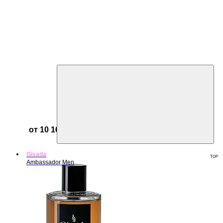
от 10 164 ₽
Gisada
TOP
Ambassador Men