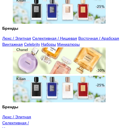
Бренды
Люкс / Элитная
Селективная / Нишевая
Восточная / Арабская
Винтажная
Celebrity
Наборы
Миниатюры
Бренды
Люкс / Элитная
Селективная /