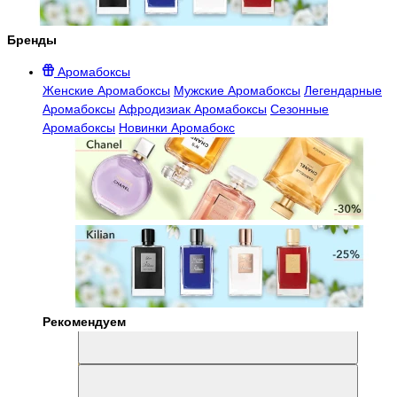
Бренды
Аромабоксы
Женские Аромабоксы
Мужские Аромабоксы
Легендарные
Аромабоксы
Афродизиак Аромабоксы
Сезонные
Аромабоксы
Новинки Аромабокс
Рекомендуем
Aromabox Легенда