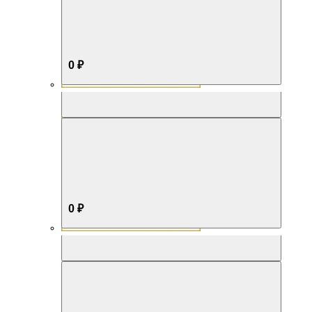
0 ₽
Aromabox Бестселлер
0 ₽
Aromabox Нежность