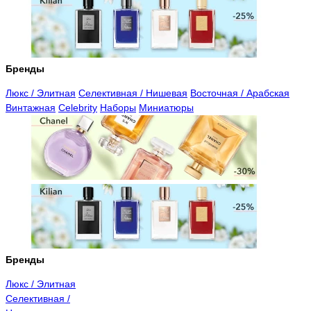
Бренды
Люкс / Элитная
Селективная / Нишевая
Восточная / Арабская
Винтажная
Celebrity
Наборы
Миниатюры
Бренды
Люкс / Элитная
Селективная /