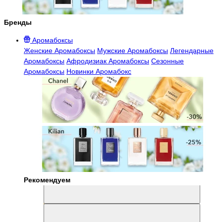
Бренды
Аромабоксы
Женские Аромабоксы
Мужские Аромабоксы
Легендарные
Аромабоксы
Афродизиак Аромабоксы
Сезонные
Аромабоксы
Новинки Аромабокс
Рекомендуем
Aromabox Легенда