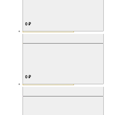
0 ₽
Aromabox Бестселлер
0 ₽
Aromabox Нежность